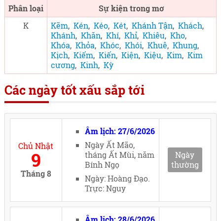
Phân loại
Sự kiện trong mơ
K
Kẽm
,
Kén
,
Kéo
,
Két
,
Khánh Tận
,
Khách
,
Khánh
,
Khăn
,
Khí
,
Khỉ
,
Khiêu
,
Kho
,
Khóa
,
Khỏa
,
Khóc
,
Khói
,
Khuê
,
Khung
,
Kịch
,
Kiếm
,
Kiến
,
Kiện
,
Kiệu
,
Kim
,
Kim
cương
,
Kinh
,
Kỳ
Các ngày tốt xấu sắp tới
Âm lịch: 27/6/2026
Ngày Ất Mão,
Chủ Nhật
9
tháng Ất Mùi, năm
Ngày
Bính Ngọ
thường
Tháng 8
Ngày: Hoàng Đạo.
Trực: Nguy
Âm lịch: 28/6/2026