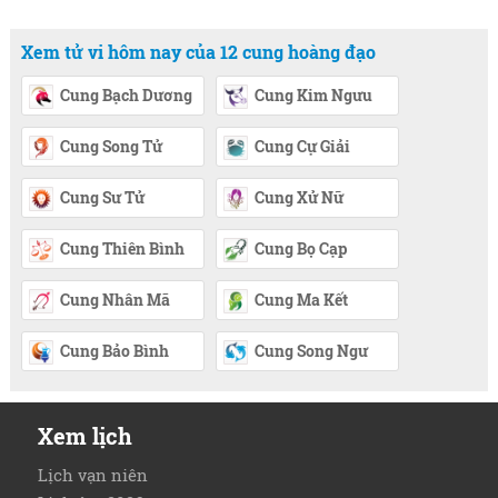
Xem tử vi hôm nay của 12 cung hoàng đạo
Cung Bạch Dương
Cung Kim Ngưu
Cung Song Tử
Cung Cự Giải
Cung Sư Tử
Cung Xử Nữ
Cung Thiên Bình
Cung Bọ Cạp
Cung Nhân Mã
Cung Ma Kết
Cung Bảo Bình
Cung Song Ngư
Xem lịch
Lịch vạn niên