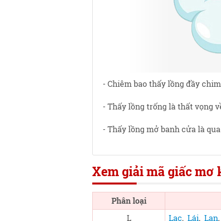
- Chiêm bao thấy lồng đầy chim 
- Thấy lồng trống là thất vọng 
- Thấy lồng mở banh cửa là qu
Xem giải mã giấc mơ k
Phân loại
L
Lạc
,
Lái
,
Lan