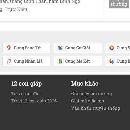
hân, tháng Bính Thân, năm Bính Ngọ
thường
. Trực: Kiến
Cung Song Tử
Cung Cự Giải
Cung S
Cung Nhân Mã
Cung Ma Kết
Cung B
12 con giáp
Mục khác
Tử vi trọn đời
Đổi ngày âm dương
Tử vi 12 con giáp 2026
Giải mã giấc mơ
Văn khấn truyền thống