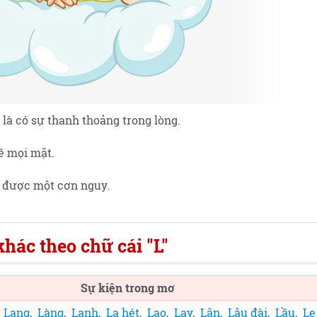
là có sự thanh thoảng trong lòng.
về mọi mặt.
a được một cơn nguy.
hác theo chữ cái "L"
Sự kiện trong mơ
,
Lang
,
Làng
,
Lạnh
,
La hét
,
Lao
,
Lạy
,
Lân
,
Lâu đài
,
Lầu
,
Le