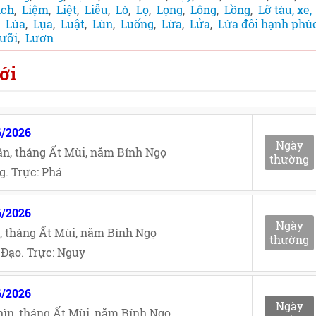
ịch
,
Liệm
,
Liệt
,
Liễu
,
Lò
,
Lọ
,
Lọng
,
Lông
,
Lồng
,
Lỡ tàu, xe,
,
Lúa
,
Lụa
,
Luật
,
Lùn
,
Luống
,
Lừa
,
Lửa
,
Lứa đôi hạnh phú
ưỡi
,
Lươn
ới
6/2026
Ngày
n, tháng Ất Mùi, năm Bính Ngọ
thường
. Trực: Phá
6/2026
Ngày
, tháng Ất Mùi, năm Bính Ngọ
thường
Đạo. Trực: Nguy
6/2026
Ngày
ìn, tháng Ất Mùi, năm Bính Ngọ