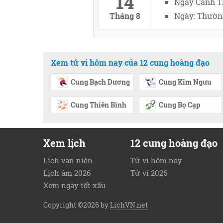
14
Ngày Canh T
Tháng 8
Ngày: Thường
Xem tử vi hôm nay của 12 cung hoàng đạo
Cung Bạch Dương
Cung Kim Ngưu
Cung Thiên Bình
Cung Bọ Cạp
Xem lịch
12 cung hoàng đạo
Lịch vạn niên
Tử vi hôm nay
Lịch âm 2026
Tử vi 2026
Xem ngày tốt xấu
Copyright ©2026 by
LichVN.net