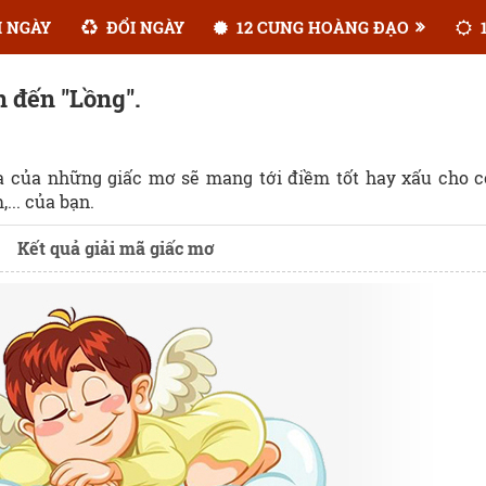
 NGÀY
ĐỔI NGÀY
12 CUNG HOÀNG ĐẠO
1
n đến "Lồng".
ĩa của những giấc mơ sẽ mang tới điềm tốt hay xấu cho 
... của bạn.
Kết quả giải mã giấc mơ