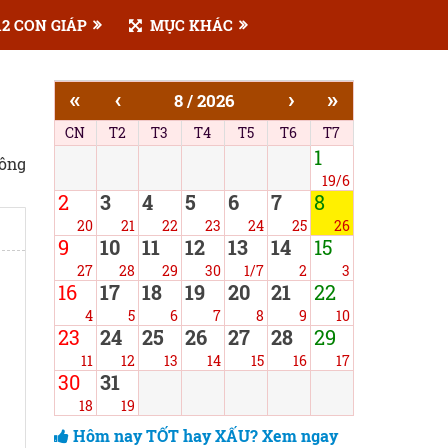
2 CON GIÁP
MỤC KHÁC
«
‹
›
»
8 / 2026
CN
T2
T3
T4
T5
T6
T7
1
công
19/6
2
3
4
5
6
7
8
20
21
22
23
24
25
26
9
10
11
12
13
14
15
27
28
29
30
1/7
2
3
16
17
18
19
20
21
22
4
5
6
7
8
9
10
23
24
25
26
27
28
29
11
12
13
14
15
16
17
30
31
18
19
Hôm nay TỐT hay XẤU? Xem ngay