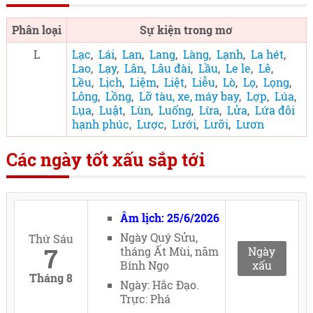
Phân loại
Sự kiện trong mơ
L
Lạc
,
Lái
,
Lan
,
Lang
,
Làng
,
Lạnh
,
La hét
,
Lao
,
Lạy
,
Lân
,
Lâu đài
,
Lầu
,
Le le
,
Lê
,
Lều
,
Lịch
,
Liệm
,
Liệt
,
Liễu
,
Lò
,
Lọ
,
Lọng
,
Lông
,
Lồng
,
Lỡ tàu, xe, máy bay
,
Lợp
,
Lúa
,
Lụa
,
Luật
,
Lùn
,
Luống
,
Lừa
,
Lửa
,
Lứa đôi
hạnh phúc
,
Lược
,
Lưới
,
Lưỡi
,
Lươn
Các ngày tốt xấu sắp tới
Âm lịch: 25/6/2026
Ngày Quý Sửu,
Thứ Sáu
7
tháng Ất Mùi, năm
Ngày
Bính Ngọ
xấu
Tháng 8
Ngày: Hắc Đạo.
Trực: Phá