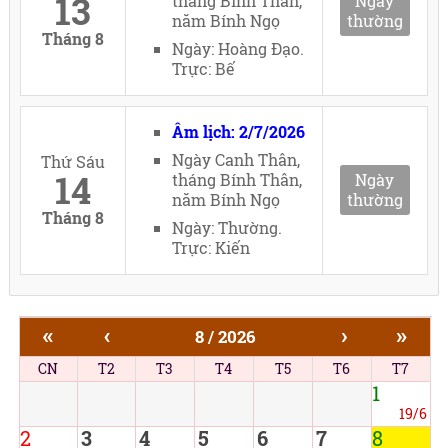
13
tháng Bính Thân,
Ngày
năm Bính Ngọ
thường
Tháng 8
Ngày: Hoàng Đạo.
Trực: Bế
Âm lịch: 2/7/2026
Ngày Canh Thân,
Thứ Sáu
14
tháng Bính Thân,
Ngày
năm Bính Ngọ
thường
Tháng 8
Ngày: Thường.
Trực: Kiến
«
‹
›
»
8 / 2026
CN
T2
T3
T4
T5
T6
T7
1
19/6
2
3
4
5
6
7
8