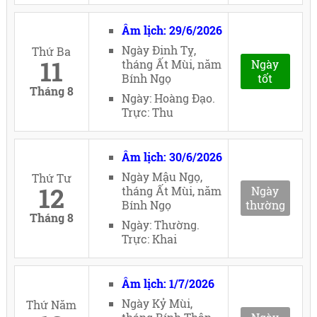
Âm lịch: 29/6/2026
Ngày Đinh Tỵ,
Thứ Ba
11
tháng Ất Mùi, năm
Ngày
Bính Ngọ
tốt
Tháng 8
Ngày: Hoàng Đạo.
Trực: Thu
Âm lịch: 30/6/2026
Ngày Mậu Ngọ,
Thứ Tư
12
tháng Ất Mùi, năm
Ngày
Bính Ngọ
thường
Tháng 8
Ngày: Thường.
Trực: Khai
Âm lịch: 1/7/2026
Ngày Kỷ Mùi,
Thứ Năm