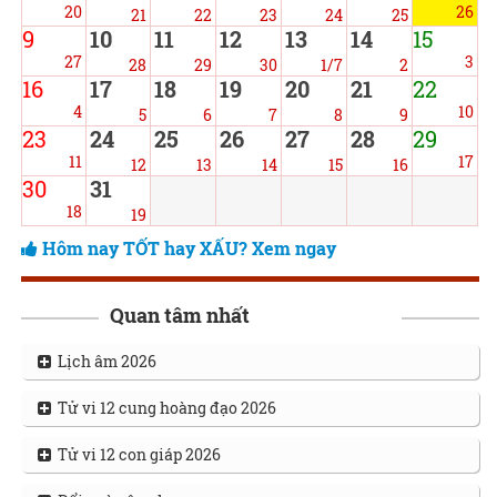
20
26
21
22
23
24
25
9
10
11
12
13
14
15
27
3
28
29
30
1/7
2
16
17
18
19
20
21
22
4
10
5
6
7
8
9
23
24
25
26
27
28
29
11
17
12
13
14
15
16
30
31
18
19
Hôm nay TỐT hay XẤU? Xem ngay
Quan tâm nhất
Lịch âm 2026
Tử vi 12 cung hoàng đạo 2026
Tử vi 12 con giáp 2026