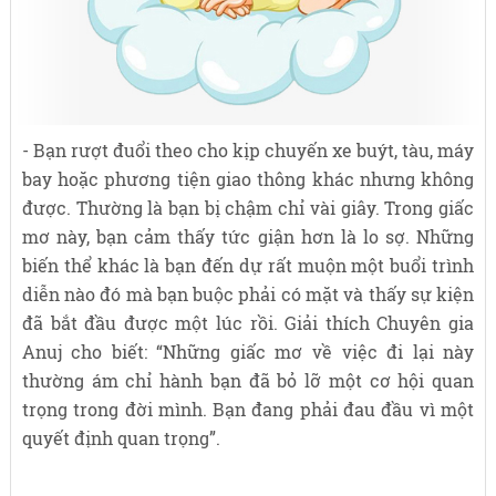
- Bạn rượt đuổi theo cho kịp chuyến xe buýt, tàu, máy
bay hoặc phương tiện giao thông khác nhưng không
được. Thường là bạn bị chậm chỉ vài giây. Trong giấc
mơ này, bạn cảm thấy tức giận hơn là lo sợ. Những
biến thể khác là bạn đến dự rất muộn một buổi trình
diễn nào đó mà bạn buộc phải có mặt và thấy sự kiện
đã bắt đầu được một lúc rồi. Giải thích Chuyên gia
Anuj cho biết: “Những giấc mơ về việc đi lại này
thường ám chỉ hành bạn đã bỏ lỡ một cơ hội quan
trọng trong đời mình. Bạn đang phải đau đầu vì một
quyết định quan trọng”.