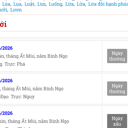
,
Lúa
,
Lụa
,
Luật
,
Lùn
,
Luống
,
Lừa
,
Lửa
,
Lứa đôi hạnh phú
ưỡi
,
Lươn
ới
6/2026
Ngày
n, tháng Ất Mùi, năm Bính Ngọ
thường
. Trực: Phá
6/2026
Ngày
, tháng Ất Mùi, năm Bính Ngọ
thường
Đạo. Trực: Nguy
6/2026
Ngày
ìn, tháng Ất Mùi, năm Bính Ngọ
xấu