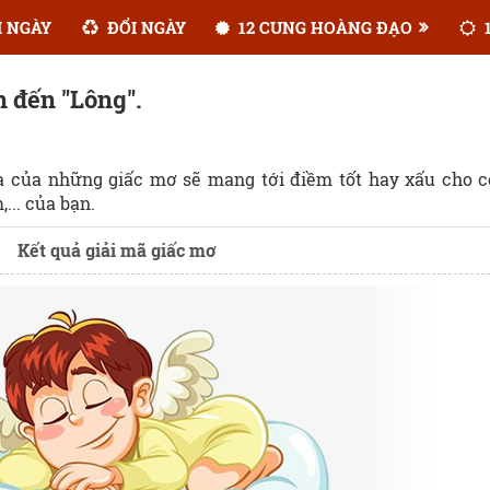
 NGÀY
ĐỔI NGÀY
12 CUNG HOÀNG ĐẠO
1
n đến "Lông".
ĩa của những giấc mơ sẽ mang tới điềm tốt hay xấu cho 
... của bạn.
Kết quả giải mã giấc mơ