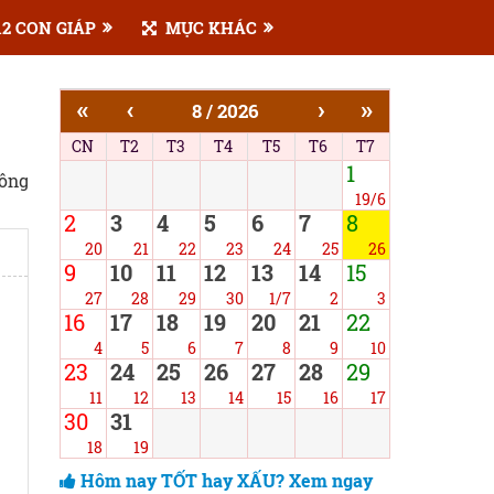
2 CON GIÁP
MỤC KHÁC
«
‹
›
»
8 / 2026
CN
T2
T3
T4
T5
T6
T7
1
công
19/6
2
3
4
5
6
7
8
20
21
22
23
24
25
26
9
10
11
12
13
14
15
27
28
29
30
1/7
2
3
16
17
18
19
20
21
22
4
5
6
7
8
9
10
23
24
25
26
27
28
29
11
12
13
14
15
16
17
30
31
18
19
Hôm nay TỐT hay XẤU? Xem ngay