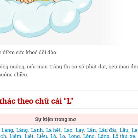
là điềm sức khoẻ dồi dào.
 lông ngỗng, nếu màu trắng thì cơ sở phát đạt, nếu màu đe
 nuông chiều.
hác theo chữ cái "L"
Sự kiện trong mơ
,
Lang
,
Làng
,
Lạnh
,
La hét
,
Lao
,
Lạy
,
Lân
,
Lâu đài
,
Lầu
,
Le
ịch
,
Liệm
,
Liệt
,
Liễu
,
Lò
,
Lọ
,
Lọng
,
Lông
,
Lồng
,
Lỡ tàu, xe,