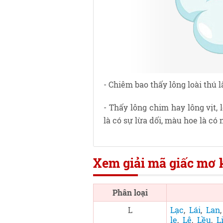
- Chiêm bao thấy lông loài thú 
- Thấy lông chim hay lông vịt,
là có sự lừa dối, màu hoe là có
Xem giải mã giấc mơ k
Phân loại
L
Lạc
,
Lái
,
Lan
le
,
Lê
,
Lều
,
L