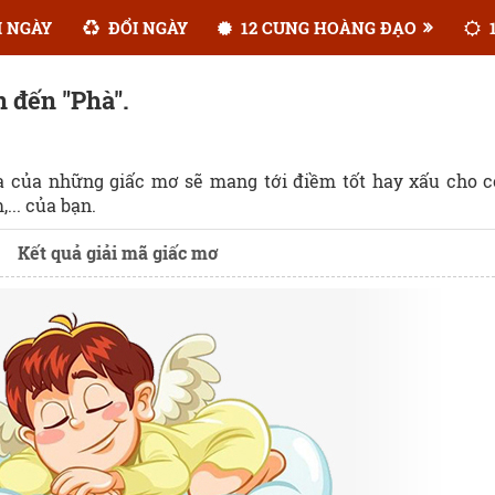
 NGÀY
ĐỔI NGÀY
12 CUNG HOÀNG ĐẠO
1
n đến "Phà".
ĩa của những giấc mơ sẽ mang tới điềm tốt hay xấu cho 
... của bạn.
Kết quả giải mã giấc mơ