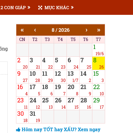
2 CON GIÁP
MỤC KHÁC
«
‹
›
»
8 / 2026
CN
T2
T3
T4
T5
T6
T7
1
công
19/6
2
3
4
5
6
7
8
20
21
22
23
24
25
26
9
10
11
12
13
14
15
27
28
29
30
1/7
2
3
16
17
18
19
20
21
22
4
5
6
7
8
9
10
23
24
25
26
27
28
29
11
12
13
14
15
16
17
30
31
18
19
Hôm nay TỐT hay XẤU? Xem ngay