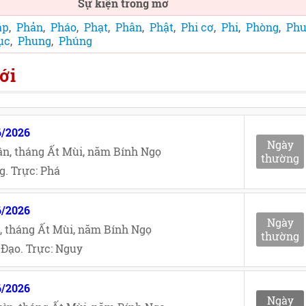
Sự kiện trong mơ
áp
,
Phản
,
Pháo
,
Phạt
,
Phân
,
Phật
,
Phi cơ
,
Phi
,
Phòng
,
Ph
ục
,
Phung
,
Phúng
ới
6/2026
Ngày
n, tháng Ất Mùi, năm Bính Ngọ
thường
. Trực: Phá
6/2026
Ngày
, tháng Ất Mùi, năm Bính Ngọ
thường
Đạo. Trực: Nguy
6/2026
Ngày