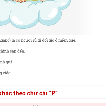
gang) là có người rủ đi đổi gió ở miền quê.
thịnh sắp đến.
ạnh quẽ.
g việc.
hác theo chữ cái "P"