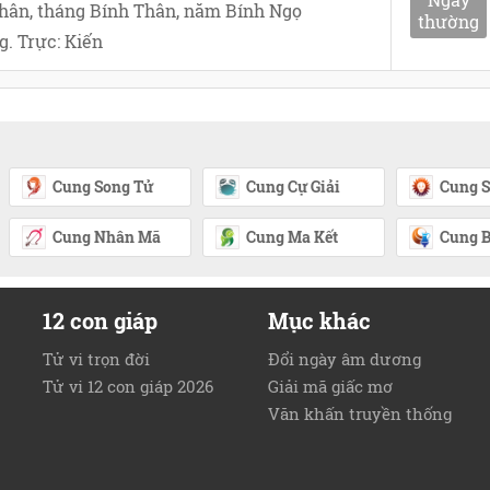
hân, tháng Bính Thân, năm Bính Ngọ
thường
. Trực: Kiến
Cung Song Tử
Cung Cự Giải
Cung S
Cung Nhân Mã
Cung Ma Kết
Cung B
12 con giáp
Mục khác
Tử vi trọn đời
Đổi ngày âm dương
Tử vi 12 con giáp 2026
Giải mã giấc mơ
Văn khấn truyền thống