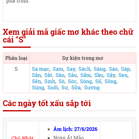
phá trinh.
Xem giải mã giấc mơ khác theo chữ
cái "S"
Phân loại
Sự kiện trong mơ
S
Sa mạc
,
Sam
,
Say
,
Sách
,
Sáng
,
Sáo
,
Sáp
,
Săn
,
Sắt
,
Sân
,
Sâu
,
Sấm
,
Sầu
,
Sậy
,
Sen
,
Sên
,
Sinh
,
Sò
,
Sóc
,
Sóng
,
Số
,
Sông
,
Súng
,
Suối
,
Sư
,
Sữa
,
Sương
Các ngày tốt xấu sắp tới
Âm lịch: 27/6/2026
Ngày Ất Mão,
Chủ Nhật