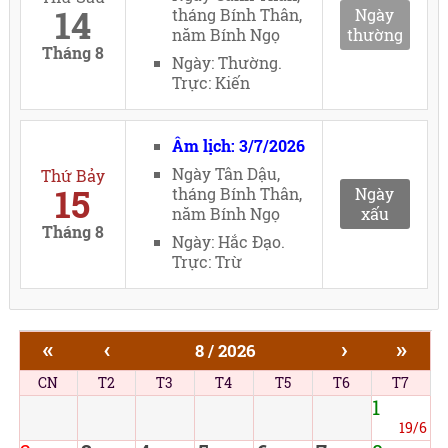
14
tháng Bính Thân,
Ngày
năm Bính Ngọ
thường
Tháng 8
Ngày: Thường.
Trực: Kiến
Âm lịch: 3/7/2026
Ngày Tân Dậu,
Thứ Bảy
15
tháng Bính Thân,
Ngày
năm Bính Ngọ
xấu
Tháng 8
Ngày: Hắc Đạo.
Trực: Trừ
«
‹
›
»
8 / 2026
CN
T2
T3
T4
T5
T6
T7
1
19/6