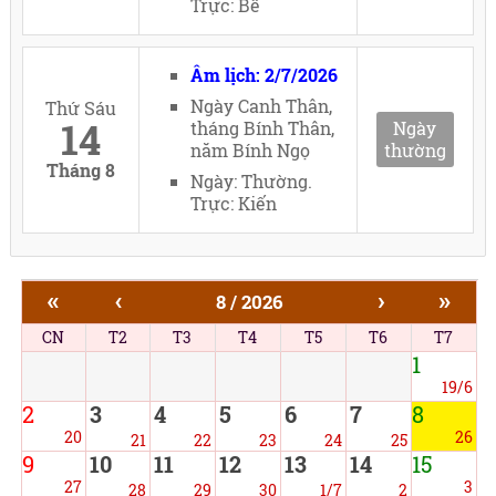
Trực: Bế
Âm lịch: 2/7/2026
Ngày Canh Thân,
Thứ Sáu
14
tháng Bính Thân,
Ngày
năm Bính Ngọ
thường
Tháng 8
Ngày: Thường.
Trực: Kiến
«
‹
›
»
8 / 2026
CN
T2
T3
T4
T5
T6
T7
1
19/6
2
3
4
5
6
7
8
20
26
21
22
23
24
25
9
10
11
12
13
14
15
27
3
28
29
30
1/7
2