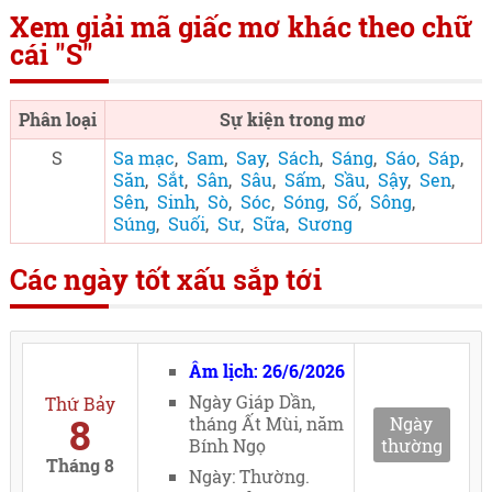
Xem giải mã giấc mơ khác theo chữ
cái "S"
Phân loại
Sự kiện trong mơ
S
Sa mạc
,
Sam
,
Say
,
Sách
,
Sáng
,
Sáo
,
Sáp
,
Săn
,
Sắt
,
Sân
,
Sâu
,
Sấm
,
Sầu
,
Sậy
,
Sen
,
Sên
,
Sinh
,
Sò
,
Sóc
,
Sóng
,
Số
,
Sông
,
Súng
,
Suối
,
Sư
,
Sữa
,
Sương
Các ngày tốt xấu sắp tới
Âm lịch: 26/6/2026
Ngày Giáp Dần,
Thứ Bảy
8
tháng Ất Mùi, năm
Ngày
Bính Ngọ
thường
Tháng 8
Ngày: Thường.