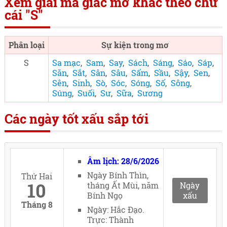
Xem giải mã giấc mơ khác theo chữ
cái "S"
Phân loại
Sự kiện trong mơ
S
Sa mạc
,
Sam
,
Say
,
Sách
,
Sáng
,
Sáo
,
Sáp
,
Săn
,
Sắt
,
Sân
,
Sâu
,
Sấm
,
Sầu
,
Sậy
,
Sen
,
Sên
,
Sinh
,
Sò
,
Sóc
,
Sóng
,
Số
,
Sông
,
Súng
,
Suối
,
Sư
,
Sữa
,
Sương
Các ngày tốt xấu sắp tới
Âm lịch: 28/6/2026
Ngày Bính Thìn,
Thứ Hai
10
tháng Ất Mùi, năm
Ngày
Bính Ngọ
xấu
Tháng 8
Ngày: Hắc Đạo.
Trực: Thành