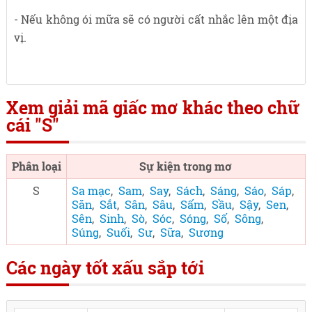
- Nếu không ói mữa sẽ có người cất nhắc lên một địa
vị.
Xem giải mã giấc mơ khác theo chữ
cái "S"
Phân loại
Sự kiện trong mơ
S
Sa mạc
,
Sam
,
Say
,
Sách
,
Sáng
,
Sáo
,
Sáp
,
Săn
,
Sắt
,
Sân
,
Sâu
,
Sấm
,
Sầu
,
Sậy
,
Sen
,
Sên
,
Sinh
,
Sò
,
Sóc
,
Sóng
,
Số
,
Sông
,
Súng
,
Suối
,
Sư
,
Sữa
,
Sương
Các ngày tốt xấu sắp tới