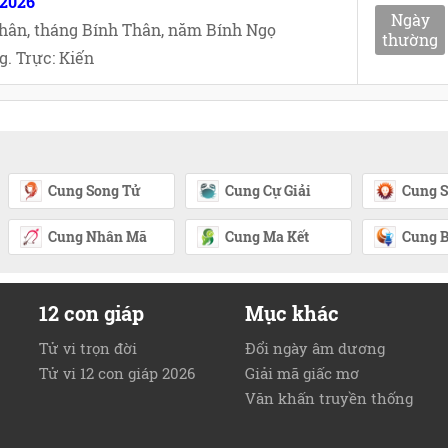
/2026
Ngày
hân, tháng Bính Thân, năm Bính Ngọ
thường
. Trực: Kiến
Cung Song Tử
Cung Cự Giải
Cung S
Cung Nhân Mã
Cung Ma Kết
Cung B
12 con giáp
Mục khác
Tử vi trọn đời
Đổi ngày âm dương
Tử vi 12 con giáp 2026
Giải mã giấc mơ
Văn khấn truyền thống