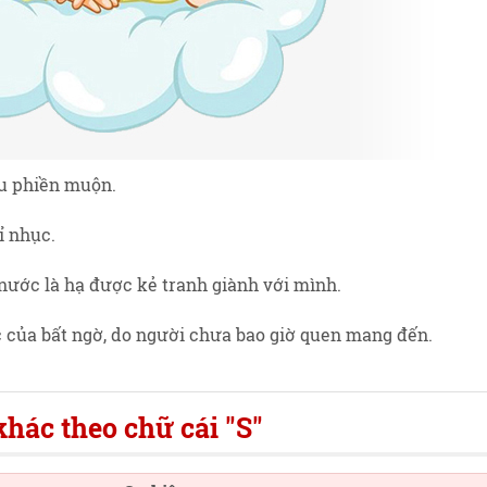
ều phiền muộn.
sỉ nhục.
 nước là hạ được kẻ tranh giành với mình.
c của bất ngờ, do người chưa bao giờ quen mang đến.
hác theo chữ cái "S"