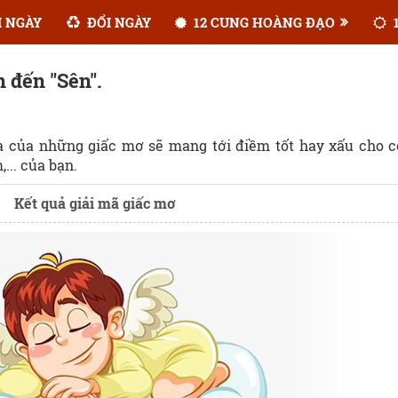
 NGÀY
ĐỔI NGÀY
12 CUNG HOÀNG ĐẠO
1
n đến "Sên".
ĩa của những giấc mơ sẽ mang tới điềm tốt hay xấu cho 
... của bạn.
Kết quả giải mã giấc mơ