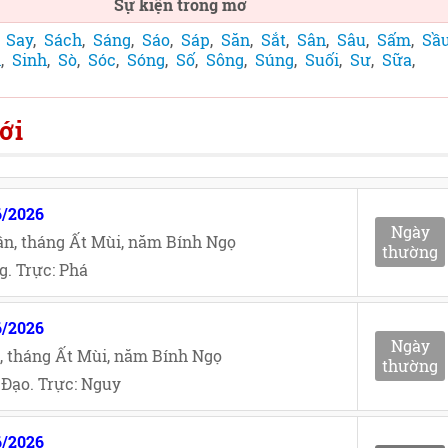
Sự kiện trong mơ
,
Say
,
Sách
,
Sáng
,
Sáo
,
Sáp
,
Săn
,
Sắt
,
Sân
,
Sâu
,
Sấm
,
Sầ
n
,
Sinh
,
Sò
,
Sóc
,
Sóng
,
Số
,
Sông
,
Súng
,
Suối
,
Sư
,
Sữa
,
ới
6/2026
Ngày
n, tháng Ất Mùi, năm Bính Ngọ
thường
. Trực: Phá
6/2026
Ngày
, tháng Ất Mùi, năm Bính Ngọ
thường
Đạo. Trực: Nguy
6/2026