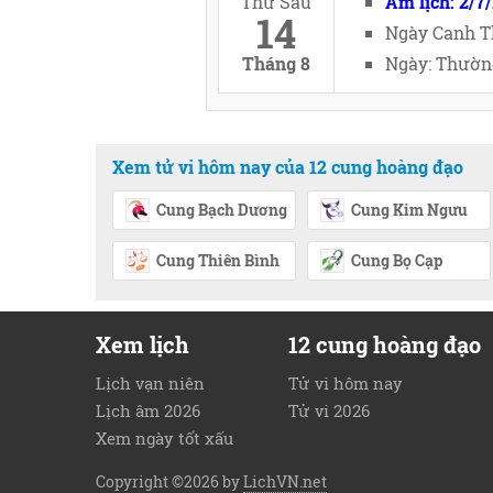
Thứ Sáu
Âm lịch: 2/7
14
Ngày Canh T
Tháng 8
Ngày: Thường
Xem tử vi hôm nay của 12 cung hoàng đạo
Cung Bạch Dương
Cung Kim Ngưu
Cung Thiên Bình
Cung Bọ Cạp
Xem lịch
12 cung hoàng đạo
Lịch vạn niên
Tử vi hôm nay
Lịch âm 2026
Tử vi 2026
Xem ngày tốt xấu
Copyright ©2026 by
LichVN.net