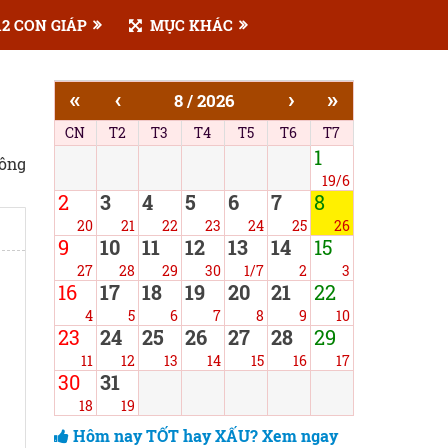
2 CON GIÁP
MỤC KHÁC
«
‹
›
»
8 / 2026
CN
T2
T3
T4
T5
T6
T7
1
công
19/6
2
3
4
5
6
7
8
20
21
22
23
24
25
26
9
10
11
12
13
14
15
27
28
29
30
1/7
2
3
16
17
18
19
20
21
22
4
5
6
7
8
9
10
23
24
25
26
27
28
29
11
12
13
14
15
16
17
30
31
18
19
Hôm nay TỐT hay XẤU? Xem ngay