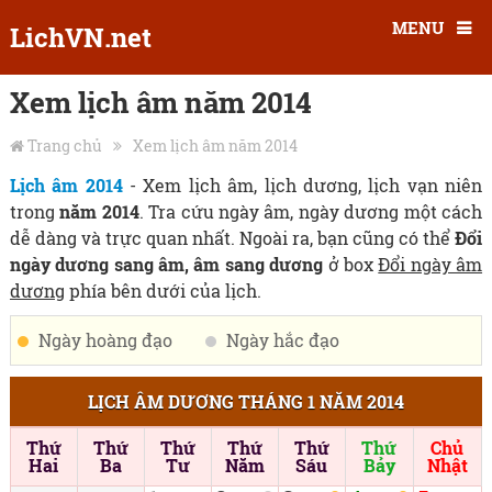
MENU
LichVN.net
Xem lịch âm năm 2014
Trang chủ
Xem lịch âm năm 2014
Lịch âm 2014
- Xem lịch âm, lịch dương, lịch vạn niên
trong
năm 2014
. Tra cứu ngày âm, ngày dương một cách
dễ dàng và trực quan nhất. Ngoài ra, bạn cũng có thể
Đổi
ngày dương sang âm, âm sang dương
ở box
Đổi ngày âm
dương
phía bên dưới của lịch.
Ngày hoàng đạo
Ngày hắc đạo
LỊCH ÂM DƯƠNG THÁNG 1 NĂM 2014
Thứ
Thứ
Thứ
Thứ
Thứ
Thứ
Chủ
Hai
Ba
Tư
Năm
Sáu
Bảy
Nhật