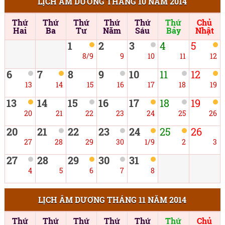
LỊCH ÂM DƯƠNG THÁNG 10 NĂM 2014
Thứ
Thứ
Thứ
Thứ
Thứ
Thứ
Chủ
Hai
Ba
Tư
Năm
Sáu
Bảy
Nhật
1
2
3
4
5
8/9
9
10
11
12
6
7
8
9
10
11
12
13
14
15
16
17
18
19
13
14
15
16
17
18
19
20
21
22
23
24
25
26
20
21
22
23
24
25
26
27
28
29
30
1/9
2
3
27
28
29
30
31
4
5
6
7
8
LỊCH ÂM DƯƠNG THÁNG 11 NĂM 2014
Thứ
Thứ
Thứ
Thứ
Thứ
Thứ
Chủ