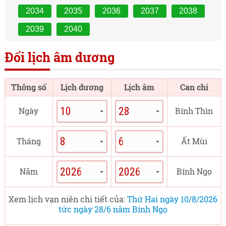
2034
2035
2036
2037
2038
2039
2040
Đổi lịch âm dương
Thông số
Lịch dương
Lịch âm
Can chi
Ngày
Bính Thìn
Tháng
Ất Mùi
Năm
Bính Ngọ
Xem lịch vạn niên chi tiết của:
Thứ Hai ngày 10/8/2026
tức ngày 28/6 năm Bính Ngọ