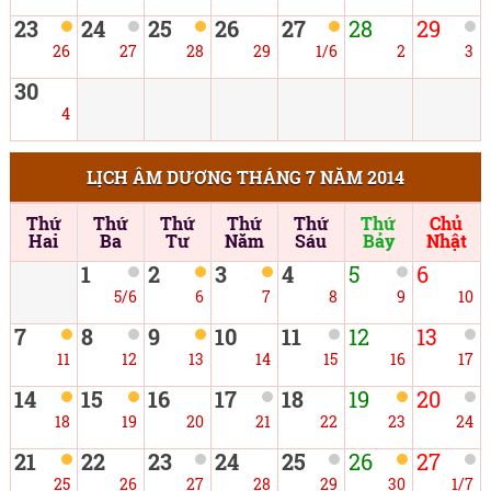
23
24
25
26
27
28
29
26
27
28
29
1/6
2
3
30
4
LỊCH ÂM DƯƠNG THÁNG 7 NĂM 2014
Thứ
Thứ
Thứ
Thứ
Thứ
Thứ
Chủ
Hai
Ba
Tư
Năm
Sáu
Bảy
Nhật
1
2
3
4
5
6
5/6
6
7
8
9
10
7
8
9
10
11
12
13
11
12
13
14
15
16
17
14
15
16
17
18
19
20
18
19
20
21
22
23
24
21
22
23
24
25
26
27
25
26
27
28
29
30
1/7