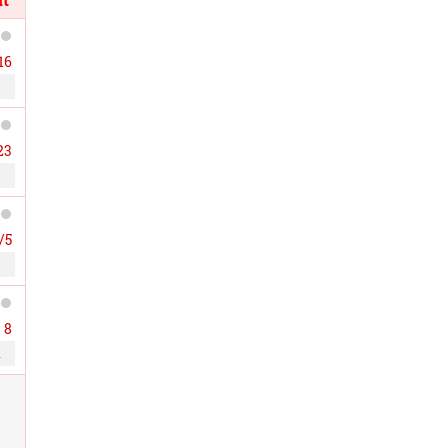
16
23
/5
8
n