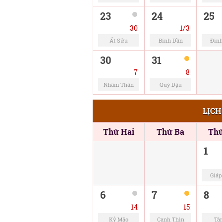
23
24
25
30
1/3
Ất Sửu
Bính Dần
Đin
30
31
7
8
Nhâm Thân
Quý Dậu
LỊCH
Thứ Hai
Thứ Ba
Th
1
Giáp
6
7
8
14
15
Kỷ Mão
Canh Thìn
Tâ