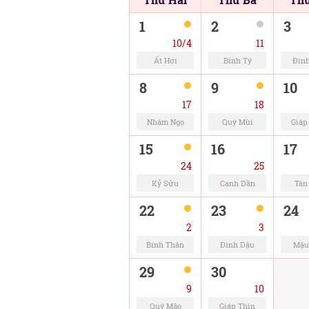
1
2
3
10/4
11
Ất Hợi
Bính Tý
Đin
8
9
10
17
18
Nhâm Ngọ
Quý Mùi
Giáp
15
16
17
24
25
Kỷ Sửu
Canh Dần
Tân
22
23
24
2
3
Bính Thân
Đinh Dậu
Mậu
29
30
9
10
Quý Mão
Giáp Thìn