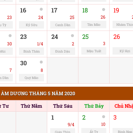
16
17
18
19
26
23
24
25
Tân Mão
Nhâm Thì
u Tý
Kỷ Sửu
Canh Dần
23
24
25
26
3
30
1/4
2
Mậu Tuất
Kỷ Hợi
 Mùi
Bính Thân
Đinh Dậu
30
7
8
m Dần
Quý Mão
 ÂM DƯƠNG THÁNG 5 NĂM 2020
ứ Tư
Thứ Năm
Thứ Sáu
Thứ Bảy
Chủ Nhậ
1
2
3
10
9/4
Ất Tỵ
Bính Ngọ
Giáp Thìn