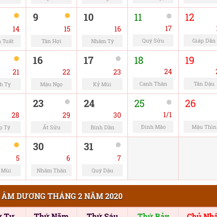
9
10
11
12
17
14
15
16
Quý Sửu
Giáp Dần
 Tuất
Tân Hợi
Nhâm Tý
16
17
18
19
24
21
22
23
Canh Thân
Tân Dậu
h Tỵ
Mậu Ngọ
Kỷ Mùi
23
24
25
26
1/1
28
29
30
Đinh Mão
Mậu Thìn
p Tý
Ất Sửu
Bính Dần
30
31
5
6
7
 Mùi
Nhâm Thân
Quý Dậu
 ÂM DƯƠNG THÁNG 2 NĂM 2020
ứ Tư
Thứ Năm
Thứ Sáu
Thứ Bảy
Chủ Nhậ