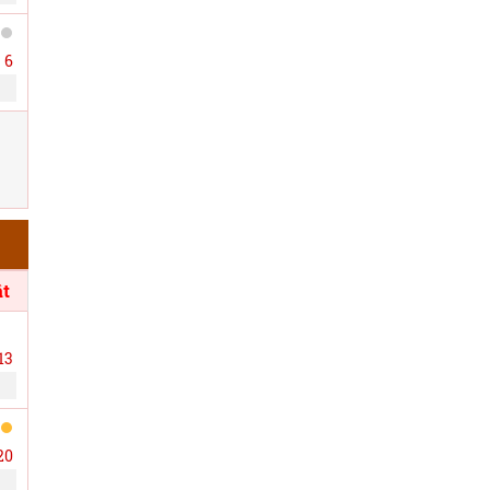
6
t
13
20