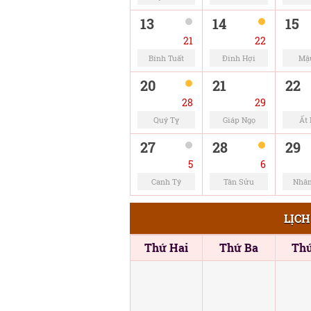
13
14
15
21
22
Bính Tuất
Đinh Hợi
Mậ
20
21
22
28
29
Quý Tỵ
Giáp Ngọ
Ất
27
28
29
5
6
Canh Tý
Tân Sửu
Nhâ
LỊCH
Thứ Hai
Thứ Ba
Th