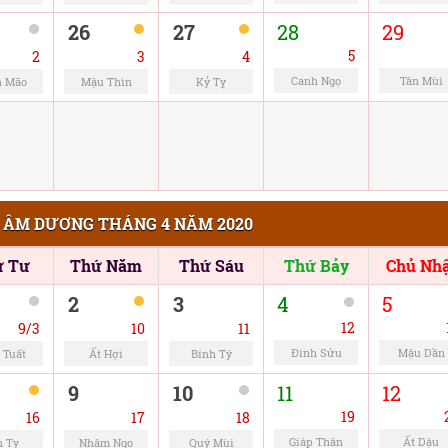
26
27
28
29
5
2
3
4
Canh Ngọ
Tân Mùi
h Mão
Mậu Thìn
Kỷ Tỵ
 ÂM DƯƠNG THÁNG 4 NĂM 2020
ứ Tư
Thứ Năm
Thứ Sáu
Thứ Bảy
Chủ Nhậ
2
3
4
5
12
9/3
10
11
Đinh Sửu
Mậu Dần
 Tuất
Ất Hợi
Bính Tý
9
10
11
12
19
16
17
18
Giáp Thân
Ất Dậu
n Tỵ
Nhâm Ngọ
Quý Mùi