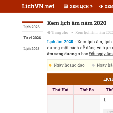
LichVN.net
XEM LỊCH
XEM
Xem lịch âm năm 2020
Lịch 2026
Trang chủ
Xem lịch âm năm 202
Tử vi 2026
Lịch âm 2020
- Xem lịch âm, lịch
dương một cách dễ dàng và trực q
Lịch 2025
âm sang dương
ở box
Đổi ngày â
Ngày hoàng đạo
Ngày hắ
LỊC
Thứ Hai
Thứ Ba
Th
1
Quý