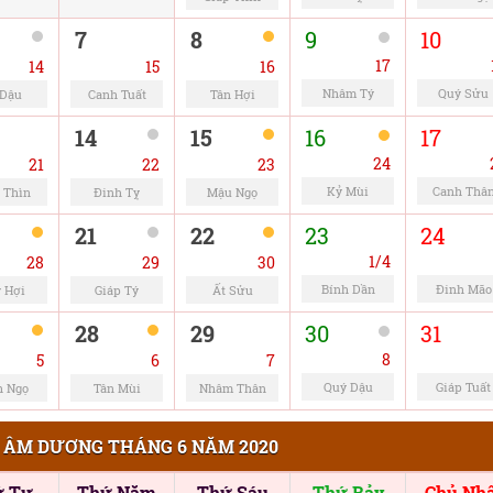
7
8
9
10
17
14
15
16
Nhâm Tý
Quý Sửu
 Dậu
Canh Tuất
Tân Hợi
14
15
16
17
24
21
22
23
Kỷ Mùi
Canh Thâ
 Thìn
Đinh Tỵ
Mậu Ngọ
21
22
23
24
1/4
28
29
30
Bính Dần
Đinh Mão
 Hợi
Giáp Tý
Ất Sửu
28
29
30
31
8
5
6
7
Quý Dậu
Giáp Tuất
h Ngọ
Tân Mùi
Nhâm Thân
 ÂM DƯƠNG THÁNG 6 NĂM 2020
ứ Tư
Thứ Năm
Thứ Sáu
Thứ Bảy
Chủ Nhậ