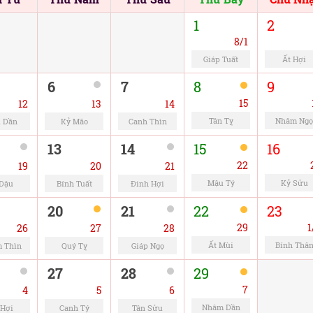
1
2
8/1
Giáp Tuất
Ất Hợi
6
7
8
9
15
12
13
14
Tân Tỵ
Nhâm Ngọ
 Dần
Kỷ Mão
Canh Thìn
13
14
15
16
22
19
20
21
Mậu Tý
Kỷ Sửu
 Dậu
Bính Tuất
Đinh Hợi
20
21
22
23
29
1
26
27
28
Ất Mùi
Bính Thâ
 Thìn
Quý Tỵ
Giáp Ngọ
27
28
29
7
4
5
6
Nhâm Dần
 Hợi
Canh Tý
Tân Sửu