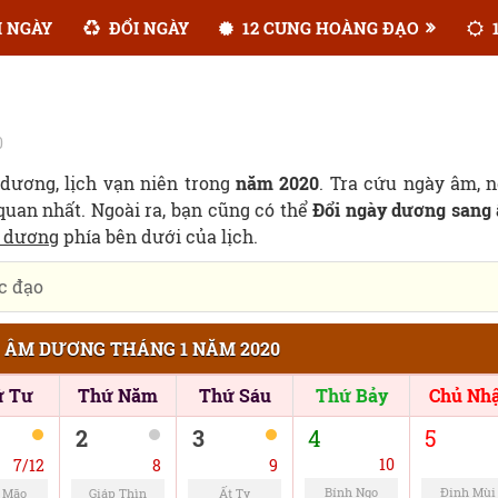
 NGÀY
ĐỔI NGÀY
12 CUNG HOÀNG ĐẠO
1
0
 dương, lịch vạn niên trong
năm 2020
. Tra cứu ngày âm, 
uan nhất. Ngoài ra, bạn cũng có thể
Đổi ngày dương sang
m dương
phía bên dưới của lịch.
c đạo
H ÂM DƯƠNG THÁNG 1 NĂM 2020
ứ Tư
Thứ Năm
Thứ Sáu
Thứ Bảy
Chủ Nhậ
2
3
4
5
10
7/12
8
9
Bính Ngọ
Đinh Mùi
 Mão
Giáp Thìn
Ất Tỵ