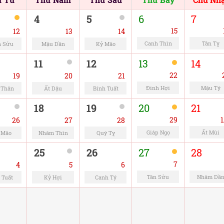
4
5
6
7
15
12
13
14
Canh Thìn
Tân Tỵ
h Sửu
Mậu Dần
Kỷ Mão
11
12
13
14
22
19
20
21
Đinh Hợi
Mậu Tý
 Thân
Ất Dậu
Bính Tuất
18
19
20
21
29
1
26
27
28
Giáp Ngọ
Ất Mùi
 Mão
Nhâm Thìn
Quý Tỵ
25
26
27
28
7
4
5
6
Tân Sửu
Nhâm Dầ
 Tuất
Kỷ Hợi
Canh Tý