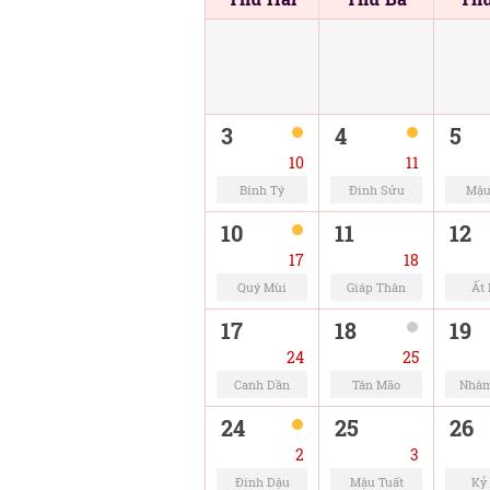
3
4
5
10
11
Bính Tý
Đinh Sửu
Mậu
10
11
12
17
18
Quý Mùi
Giáp Thân
Ất
17
18
19
24
25
Canh Dần
Tân Mão
Nhâm
24
25
26
2
3
Đinh Dậu
Mậu Tuất
Kỷ