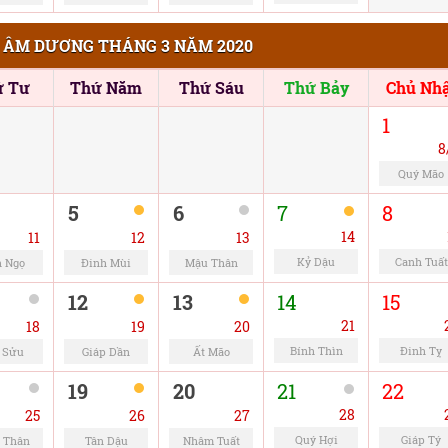
 ÂM DƯƠNG THÁNG 3 NĂM 2020
ứ Tư
Thứ Năm
Thứ Sáu
Thứ Bảy
Chủ Nhậ
1
8
Quý Mão
5
6
7
8
14
11
12
13
Kỷ Dậu
Canh Tuất
h Ngọ
Đinh Mùi
Mậu Thân
12
13
14
15
21
18
19
20
Bính Thìn
Đinh Tỵ
 Sửu
Giáp Dần
Ất Mão
19
20
21
22
28
25
26
27
Quý Hợi
Giáp Tý
 Thân
Tân Dậu
Nhâm Tuất