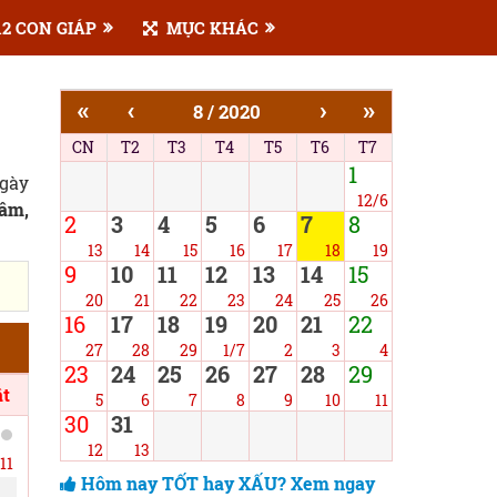
2 CON GIÁP
MỤC KHÁC
«
‹
›
»
8 / 2020
CN
T2
T3
T4
T5
T6
T7
1
ngày
12/6
 âm,
2
3
4
5
6
7
8
13
14
15
16
17
18
19
9
10
11
12
13
14
15
20
21
22
23
24
25
26
16
17
18
19
20
21
22
27
28
29
1/7
2
3
4
23
24
25
26
27
28
29
t
5
6
7
8
9
10
11
30
31
12
13
11
Hôm nay TỐT hay XẤU? Xem ngay