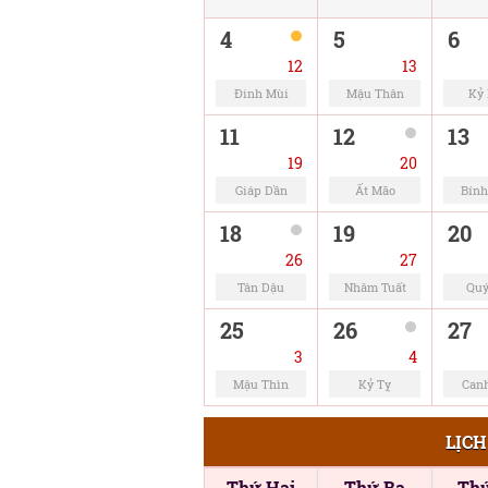
4
5
6
12
13
Đinh Mùi
Mậu Thân
Kỷ
11
12
13
19
20
Giáp Dần
Ất Mão
Bính
18
19
20
26
27
Tân Dậu
Nhâm Tuất
Quý
25
26
27
3
4
Mậu Thìn
Kỷ Tỵ
Can
LỊCH
Thứ Hai
Thứ Ba
Th