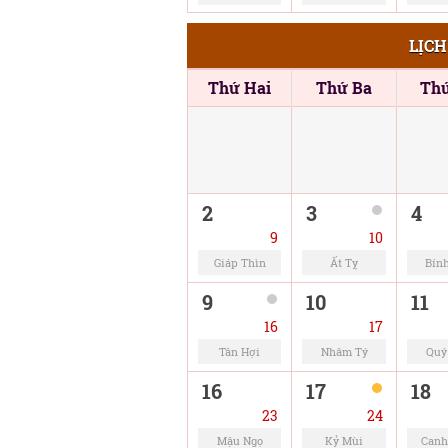
LỊCH
Thứ Hai
Thứ Ba
Th
2
3
4
9
10
Giáp Thìn
Ất Tỵ
Bín
9
10
11
16
17
Tân Hợi
Nhâm Tý
Quý
16
17
18
23
24
Mậu Ngọ
Kỷ Mùi
Canh