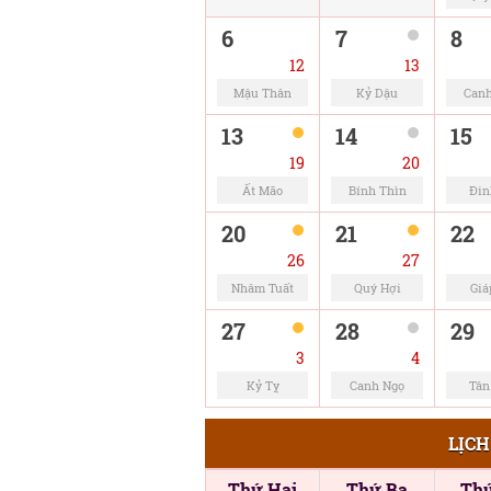
6
7
8
12
13
Mậu Thân
Kỷ Dậu
Canh
13
14
15
19
20
Ất Mão
Bính Thìn
Đin
20
21
22
26
27
Nhâm Tuất
Quý Hợi
Giá
27
28
29
3
4
Kỷ Tỵ
Canh Ngọ
Tân
LỊCH
Thứ Hai
Thứ Ba
Th