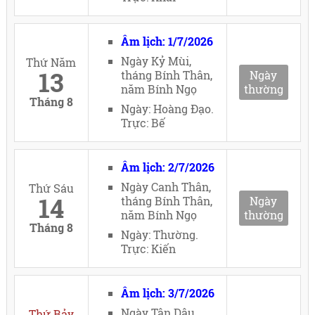
Âm lịch: 1/7/2026
Ngày Kỷ Mùi,
Thứ Năm
13
tháng Bính Thân,
Ngày
năm Bính Ngọ
thường
Tháng 8
Ngày: Hoàng Đạo.
Trực: Bế
Âm lịch: 2/7/2026
Ngày Canh Thân,
Thứ Sáu
14
tháng Bính Thân,
Ngày
năm Bính Ngọ
thường
Tháng 8
Ngày: Thường.
Trực: Kiến
Âm lịch: 3/7/2026
Ngày Tân Dậu,
Thứ Bảy