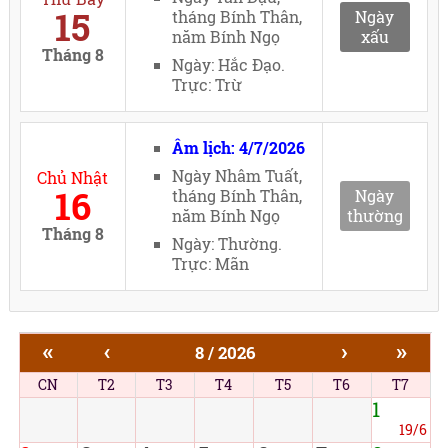
15
tháng Bính Thân,
Ngày
năm Bính Ngọ
xấu
Tháng 8
Ngày: Hắc Đạo.
Trực: Trừ
Âm lịch: 4/7/2026
Ngày Nhâm Tuất,
Chủ Nhật
16
tháng Bính Thân,
Ngày
năm Bính Ngọ
thường
Tháng 8
Ngày: Thường.
Trực: Mãn
«
‹
›
»
8 / 2026
CN
T2
T3
T4
T5
T6
T7
1
19/6