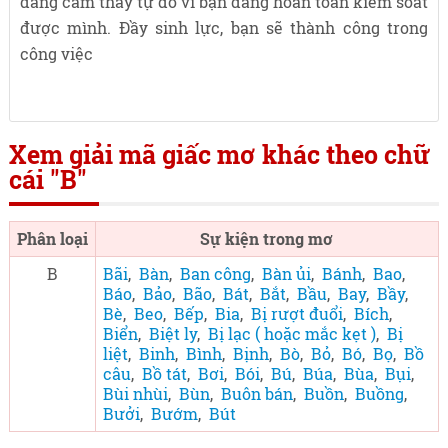
đang cảm thấy tự do vì bạn đang hoàn toàn kiểm soát
được mình. Đầy sinh lực, bạn sẽ thành công trong
công việc
Xem giải mã giấc mơ khác theo chữ
cái "B"
Phân loại
Sự kiện trong mơ
B
Bãi
,
Bàn
,
Ban công
,
Bàn ủi
,
Bánh
,
Bao
,
Báo
,
Bảo
,
Bão
,
Bát
,
Bắt
,
Bầu
,
Bay
,
Bầy
,
Bè
,
Beo
,
Bếp
,
Bia
,
Bị rượt đuổi
,
Bích
,
Biển
,
Biệt ly
,
Bị lạc ( hoặc mắc kẹt )
,
Bị
liệt
,
Binh
,
Bình
,
Bịnh
,
Bò
,
Bỏ
,
Bó
,
Bọ
,
Bồ
câu
,
Bồ tát
,
Bơi
,
Bói
,
Bú
,
Búa
,
Bùa
,
Bụi
,
Bùi nhùi
,
Bùn
,
Buôn bán
,
Buồn
,
Buồng
,
Bưởi
,
Bướm
,
Bút