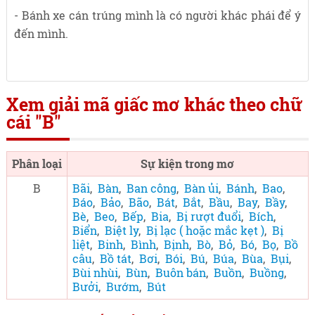
- Bánh xe cán trúng mình là có người khác phái để ý
đến mình.
Xem giải mã giấc mơ khác theo chữ
cái "B"
Phân loại
Sự kiện trong mơ
B
Bãi
,
Bàn
,
Ban công
,
Bàn ủi
,
Bánh
,
Bao
,
Báo
,
Bảo
,
Bão
,
Bát
,
Bắt
,
Bầu
,
Bay
,
Bầy
,
Bè
,
Beo
,
Bếp
,
Bia
,
Bị rượt đuổi
,
Bích
,
Biển
,
Biệt ly
,
Bị lạc ( hoặc mắc kẹt )
,
Bị
liệt
,
Binh
,
Bình
,
Bịnh
,
Bò
,
Bỏ
,
Bó
,
Bọ
,
Bồ
câu
,
Bồ tát
,
Bơi
,
Bói
,
Bú
,
Búa
,
Bùa
,
Bụi
,
Bùi nhùi
,
Bùn
,
Buôn bán
,
Buồn
,
Buồng
,
Bưởi
,
Bướm
,
Bút