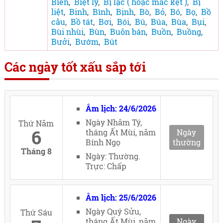
Biển
,
Biệt ly
,
Bị lạc ( hoặc mắc kẹt )
,
Bị
liệt
,
Binh
,
Bình
,
Bịnh
,
Bò
,
Bỏ
,
Bó
,
Bọ
,
Bồ
câu
,
Bồ tát
,
Bơi
,
Bói
,
Bú
,
Búa
,
Bùa
,
Bụi
,
Bùi nhùi
,
Bùn
,
Buôn bán
,
Buồn
,
Buồng
,
Bưởi
,
Bướm
,
Bút
Các ngày tốt xấu sắp tới
Âm lịch: 24/6/2026
Ngày Nhâm Tý,
Thứ Năm
6
tháng Ất Mùi, năm
Ngày
Bính Ngọ
thường
Tháng 8
Ngày: Thường.
Trực: Chấp
Âm lịch: 25/6/2026
Ngày Quý Sửu,
Thứ Sáu
tháng Ất Mùi, năm
Ngày