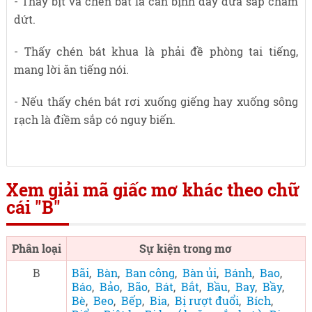
- Thấy bịt vá chén bát là căn bịnh dây dưa sắp chấm
dứt.
- Thấy chén bát khua là phải đề phòng tai tiếng,
mang lời ăn tiếng nói.
- Nếu thấy chén bát rơi xuống giếng hay xuống sông
rạch là điềm sắp có nguy biến.
Xem giải mã giấc mơ khác theo chữ
cái "B"
Phân loại
Sự kiện trong mơ
B
Bãi
,
Bàn
,
Ban công
,
Bàn ủi
,
Bánh
,
Bao
,
Báo
,
Bảo
,
Bão
,
Bát
,
Bắt
,
Bầu
,
Bay
,
Bầy
,
Bè
,
Beo
,
Bếp
,
Bia
,
Bị rượt đuổi
,
Bích
,