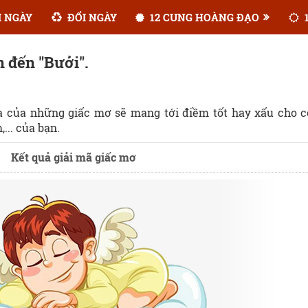
 NGÀY
ĐỔI NGÀY
12 CUNG HOÀNG ĐẠO
1
n đến "Bưởi".
ĩa của những giấc mơ sẽ mang tới điềm tốt hay xấu cho 
... của bạn.
Kết quả giải mã giấc mơ