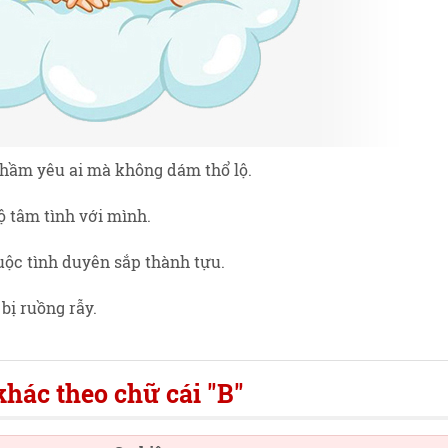
thầm yêu ai mà không dám thổ lộ.
lộ tâm tình với mình.
uộc tình duyên sắp thành tựu.
bị ruồng rẫy.
hác theo chữ cái "B"