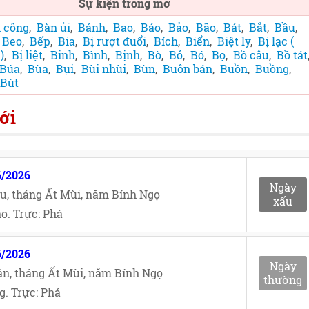
Sự kiện trong mơ
 công
,
Bàn ủi
,
Bánh
,
Bao
,
Báo
,
Bảo
,
Bão
,
Bát
,
Bắt
,
Bầu
,
,
Beo
,
Bếp
,
Bia
,
Bị rượt đuổi
,
Bích
,
Biển
,
Biệt ly
,
Bị lạc (
)
,
Bị liệt
,
Binh
,
Bình
,
Bịnh
,
Bò
,
Bỏ
,
Bó
,
Bọ
,
Bồ câu
,
Bồ tát
Búa
,
Bùa
,
Bụi
,
Bùi nhùi
,
Bùn
,
Buôn bán
,
Buồn
,
Buồng
,
Bút
ới
6/2026
Ngày
u, tháng Ất Mùi, năm Bính Ngọ
xấu
o. Trực: Phá
6/2026
Ngày
n, tháng Ất Mùi, năm Bính Ngọ
thường
. Trực: Phá