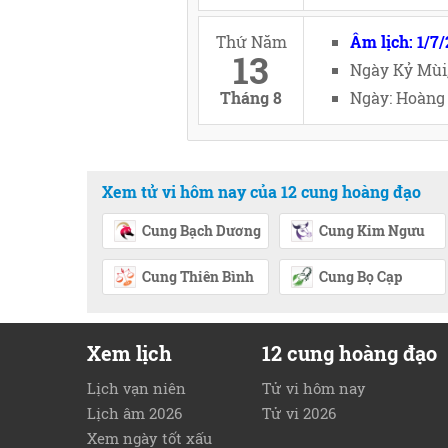
Thứ Năm
Âm lịch: 1/7
13
Ngày Kỷ Mùi
Tháng 8
Ngày: Hoàng 
Xem tử vi hôm nay của 12 cung hoàng đạo
Cung Bạch Dương
Cung Kim Ngưu
Cung Thiên Bình
Cung Bọ Cạp
Xem lịch
12 cung hoàng đạo
Lịch vạn niên
Tử vi hôm nay
Lịch âm 2026
Tử vi 2026
Xem ngày tốt xấu