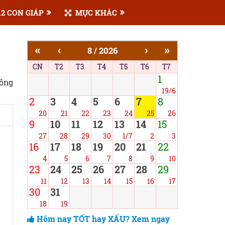
2 CON GIÁP
MỤC KHÁC
«
‹
›
»
8 / 2026
CN
T2
T3
T4
T5
T6
T7
1
công
19/6
2
3
4
5
6
7
8
20
21
22
23
24
25
26
9
10
11
12
13
14
15
27
28
29
30
1/7
2
3
16
17
18
19
20
21
22
4
5
6
7
8
9
10
23
24
25
26
27
28
29
11
12
13
14
15
16
17
30
31
18
19
Hôm nay TỐT hay XẤU? Xem ngay