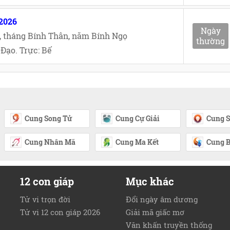
/2026
Ngày
, tháng Bính Thân, năm Bính Ngọ
thường
Đạo. Trực: Bế
Cung Song Tử
Cung Cự Giải
Cung S
Cung Nhân Mã
Cung Ma Kết
Cung B
12 con giáp
Mục khác
Tử vi trọn đời
Đổi ngày âm dương
Tử vi 12 con giáp 2026
Giải mã giấc mơ
Văn khấn truyền thống