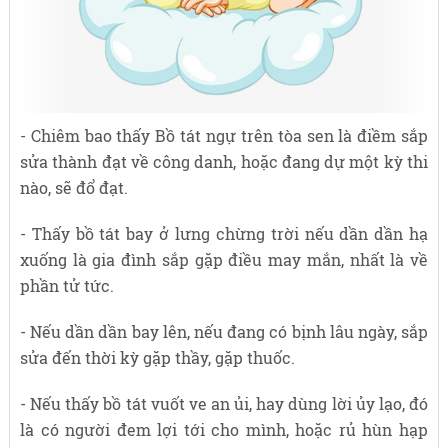
- Chiêm bao thấy Bồ tát ngự trên tòa sen là điềm sắp
sửa thành đạt về công danh, hoặc đang dự một kỳ thi
nào, sẽ đổ đạt.
- Thấy bồ tát bay ở lưng chừng trời nếu dần dần hạ
xuống là gia đình sắp gặp điều may mắn, nhất là về
phần tử tức.
- Nếu dần dần bay lên, nếu đang có bịnh lâu ngày, sắp
sửa đến thời kỳ gặp thầy, gặp thuốc.
- Nếu thấy bồ tát vuốt ve an ủi, hay dùng lời ủy lạo, đó
là có người đem lợi tới cho mình, hoặc rủ hùn hạp