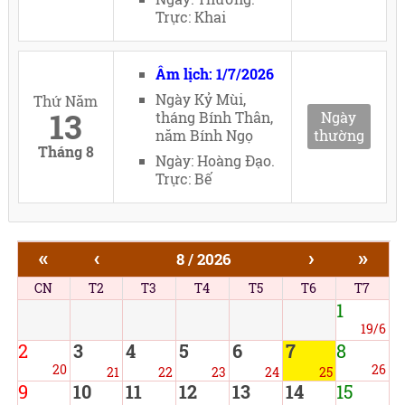
Trực: Khai
Âm lịch: 1/7/2026
Ngày Kỷ Mùi,
Thứ Năm
13
tháng Bính Thân,
Ngày
năm Bính Ngọ
thường
Tháng 8
Ngày: Hoàng Đạo.
Trực: Bế
«
‹
›
»
8 / 2026
CN
T2
T3
T4
T5
T6
T7
1
19/6
2
3
4
5
6
7
8
20
26
21
22
23
24
25
9
10
11
12
13
14
15