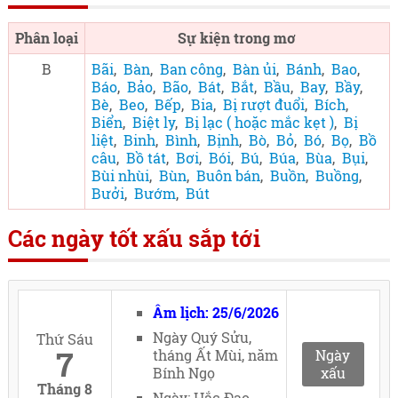
Phân loại
Sự kiện trong mơ
B
Bãi
,
Bàn
,
Ban công
,
Bàn ủi
,
Bánh
,
Bao
,
Báo
,
Bảo
,
Bão
,
Bát
,
Bắt
,
Bầu
,
Bay
,
Bầy
,
Bè
,
Beo
,
Bếp
,
Bia
,
Bị rượt đuổi
,
Bích
,
Biển
,
Biệt ly
,
Bị lạc ( hoặc mắc kẹt )
,
Bị
liệt
,
Binh
,
Bình
,
Bịnh
,
Bò
,
Bỏ
,
Bó
,
Bọ
,
Bồ
câu
,
Bồ tát
,
Bơi
,
Bói
,
Bú
,
Búa
,
Bùa
,
Bụi
,
Bùi nhùi
,
Bùn
,
Buôn bán
,
Buồn
,
Buồng
,
Bưởi
,
Bướm
,
Bút
Các ngày tốt xấu sắp tới
Âm lịch: 25/6/2026
Ngày Quý Sửu,
Thứ Sáu
7
tháng Ất Mùi, năm
Ngày
Bính Ngọ
xấu
Tháng 8
Ngày: Hắc Đạo.