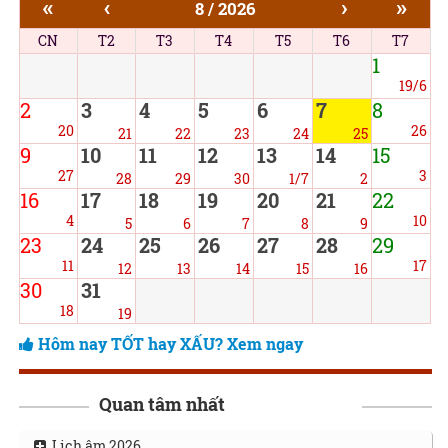
«
‹
›
»
8 / 2026
CN
T2
T3
T4
T5
T6
T7
1
19/6
2
3
4
5
6
7
8
20
26
21
22
23
24
25
9
10
11
12
13
14
15
27
3
28
29
30
1/7
2
16
17
18
19
20
21
22
4
10
5
6
7
8
9
23
24
25
26
27
28
29
11
17
12
13
14
15
16
30
31
18
19
Hôm nay TỐT hay XẤU? Xem ngay
Quan tâm nhất
Lịch âm 2026