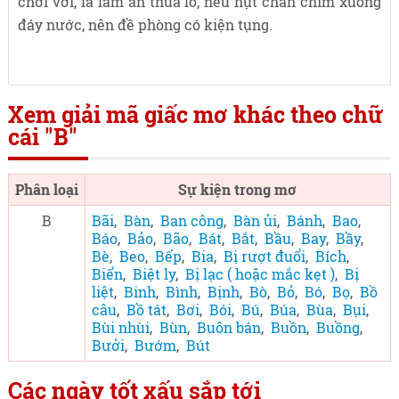
chới với, là làm ăn thua lỗ, nếu hụt chân chìm xuống
đáy nước, nên đề phòng có kiện tụng.
Xem giải mã giấc mơ khác theo chữ
cái "B"
Phân loại
Sự kiện trong mơ
B
Bãi
,
Bàn
,
Ban công
,
Bàn ủi
,
Bánh
,
Bao
,
Báo
,
Bảo
,
Bão
,
Bát
,
Bắt
,
Bầu
,
Bay
,
Bầy
,
Bè
,
Beo
,
Bếp
,
Bia
,
Bị rượt đuổi
,
Bích
,
Biển
,
Biệt ly
,
Bị lạc ( hoặc mắc kẹt )
,
Bị
liệt
,
Binh
,
Bình
,
Bịnh
,
Bò
,
Bỏ
,
Bó
,
Bọ
,
Bồ
câu
,
Bồ tát
,
Bơi
,
Bói
,
Bú
,
Búa
,
Bùa
,
Bụi
,
Bùi nhùi
,
Bùn
,
Buôn bán
,
Buồn
,
Buồng
,
Bưởi
,
Bướm
,
Bút
Các ngày tốt xấu sắp tới