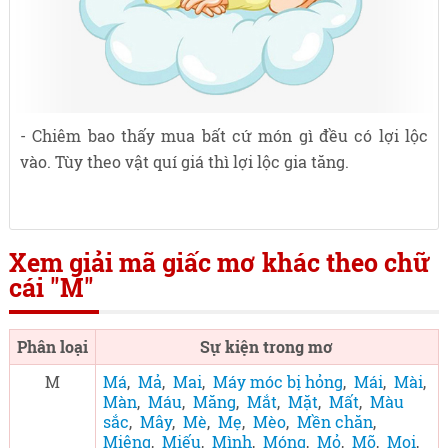
- Chiêm bao thấy mua bất cứ món gì đều có lợi lộc
vào. Tùy theo vật quí giá thì lợi lộc gia tăng.
Xem giải mã giấc mơ khác theo chữ
cái "M"
Phân loại
Sự kiện trong mơ
M
Má
,
Mả
,
Mai
,
Máy móc bị hỏng
,
Mái
,
Mài
,
Màn
,
Máu
,
Măng
,
Mắt
,
Mặt
,
Mất
,
Màu
sắc
,
Mây
,
Mè
,
Mẹ
,
Mèo
,
Mền chăn
,
Miệng
,
Miếu
,
Mình
,
Móng
,
Mỏ
,
Mõ
,
Mọi
,