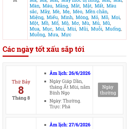
Màn
,
Máu
,
Măng
,
Mắt
,
Mặt
,
Mất
,
Màu
sắc
,
Mây
,
Mè
,
Mẹ
,
Mèo
,
Mền chăn
,
Miệng
,
Miếu
,
Mình
,
Móng
,
Mỏ
,
Mõ
,
Mọi
,
Một
,
Mồ
,
Mổ
,
Mộ
,
Mơ
,
Mù
,
Mủ
,
Mũ
,
Mua
,
Mục
,
Mui
,
Mùi
,
Mũi
,
Muỗi
,
Muống
,
Muỗng
,
Mưa
,
Mực
Các ngày tốt xấu sắp tới
Âm lịch: 26/6/2026
Ngày Giáp Dần,
Thứ Bảy
8
tháng Ất Mùi, năm
Ngày
Bính Ngọ
thường
Tháng 8
Ngày: Thường.
Trực: Phá
Âm lịch: 27/6/2026