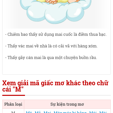
- Chiêm bao thấy sử dụng mai cuốc là điềm thua bạc.
- Thấy vác mai về nhà là có cãi vã với hàng xóm.
- Thấy gãy cán mai là qua một chuyện buồn rầu.
Xem giải mã giấc mơ khác theo chữ
cái "M"
Phân loại
Sự kiện trong mơ
M
Má
,
Mả
,
Mai
,
Máy móc bị hỏng
,
Mái
,
Mài
,