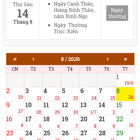
Ngày Canh Thân,
Thứ Sáu
14
tháng Bính Thân,
Ngày
năm Bính Ngọ
thường
Tháng 8
Ngày: Thường.
Trực: Kiến
«
‹
›
»
8 / 2026
CN
T2
T3
T4
T5
T6
T7
1
19/6
2
3
4
5
6
7
8
20
26
21
22
23
24
25
9
10
11
12
13
14
15
27
3
28
29
30
1/7
2
16
17
18
19
20
21
22
4
10
5
6
7
8
9
23
24
25
26
27
28
29
11
17