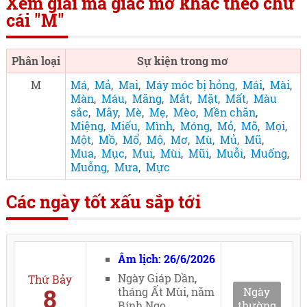
Xem giải mã giấc mơ khác theo chữ
cái "M"
Phân loại
Sự kiện trong mơ
M
Má
,
Mả
,
Mai
,
Máy móc bị hỏng
,
Mái
,
Mài
,
Màn
,
Máu
,
Măng
,
Mắt
,
Mặt
,
Mất
,
Màu
sắc
,
Mây
,
Mè
,
Mẹ
,
Mèo
,
Mền chăn
,
Miệng
,
Miếu
,
Mình
,
Móng
,
Mỏ
,
Mõ
,
Mọi
,
Một
,
Mồ
,
Mổ
,
Mộ
,
Mơ
,
Mù
,
Mủ
,
Mũ
,
Mua
,
Mục
,
Mui
,
Mùi
,
Mũi
,
Muỗi
,
Muống
,
Muỗng
,
Mưa
,
Mực
Các ngày tốt xấu sắp tới
Âm lịch: 26/6/2026
Ngày Giáp Dần,
Thứ Bảy
8
tháng Ất Mùi, năm
Ngày
Bính Ngọ
thường