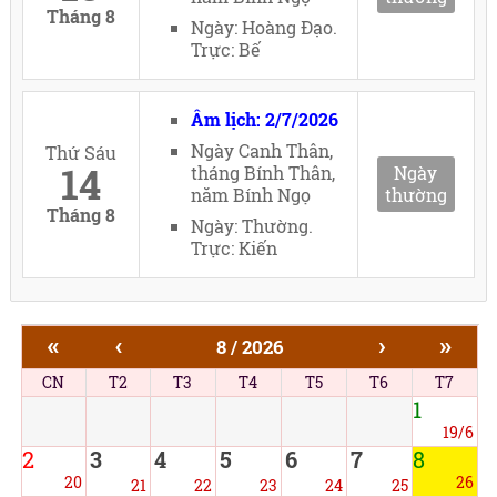
Tháng 8
Ngày: Hoàng Đạo.
Trực: Bế
Âm lịch: 2/7/2026
Ngày Canh Thân,
Thứ Sáu
14
tháng Bính Thân,
Ngày
năm Bính Ngọ
thường
Tháng 8
Ngày: Thường.
Trực: Kiến
«
‹
›
»
8 / 2026
CN
T2
T3
T4
T5
T6
T7
1
19/6
2
3
4
5
6
7
8
20
26
21
22
23
24
25