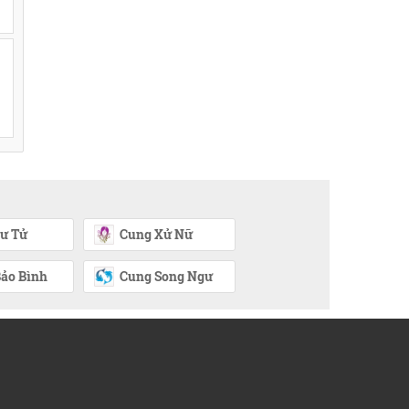
ư Tử
Cung Xử Nữ
ảo Bình
Cung Song Ngư