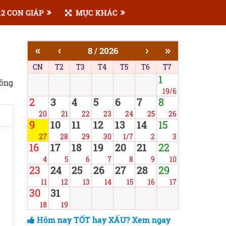
2 CON GIÁP
MỤC KHÁC
«
‹
›
»
8 / 2026
CN
T2
T3
T4
T5
T6
T7
1
công
19/6
2
3
4
5
6
7
8
20
21
22
23
24
25
26
9
10
11
12
13
14
15
27
28
29
30
1/7
2
3
16
17
18
19
20
21
22
4
5
6
7
8
9
10
23
24
25
26
27
28
29
11
12
13
14
15
16
17
30
31
18
19
Hôm nay TỐT hay XẤU? Xem ngay