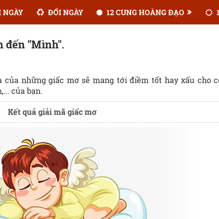
 NGÀY
ĐỔI NGÀY
12 CUNG HOÀNG ĐẠO
1
n đến "Mình".
ĩa của những giấc mơ sẽ mang tới điềm tốt hay xấu cho 
... của bạn.
Kết quả giải mã giấc mơ