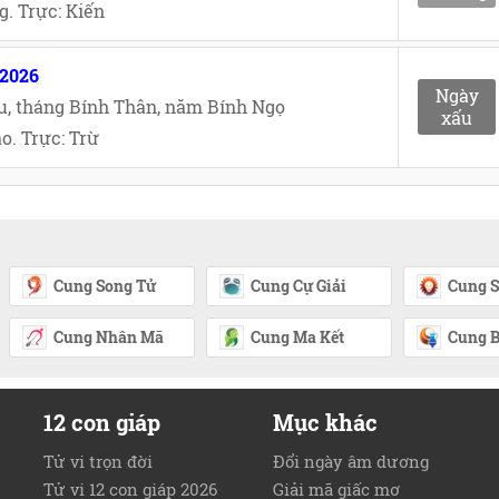
. Trực: Kiến
/2026
Ngày
u, tháng Bính Thân, năm Bính Ngọ
xấu
o. Trực: Trừ
Cung Song Tử
Cung Cự Giải
Cung S
Cung Nhân Mã
Cung Ma Kết
Cung B
12 con giáp
Mục khác
Tử vi trọn đời
Đổi ngày âm dương
Tử vi 12 con giáp 2026
Giải mã giấc mơ