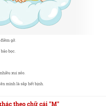
 điềm gở.
 bảo bọc.
.
nhiều xui xẻo.
lên mình là sắp hết bịnh.
khác theo chữ cái "M"