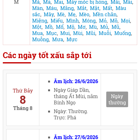
M
Má
,
Mả
,
Mai
,
Máy móc bị hỏng
,
Mái
,
Mài
,
Màn
,
Máu
,
Măng
,
Mắt
,
Mặt
,
Mất
,
Màu
sắc
,
Mây
,
Mè
,
Mẹ
,
Mèo
,
Mền chăn
,
Miệng
,
Miếu
,
Mình
,
Móng
,
Mỏ
,
Mõ
,
Mọi
,
Một
,
Mồ
,
Mổ
,
Mộ
,
Mơ
,
Mù
,
Mủ
,
Mũ
,
Mua
,
Mục
,
Mui
,
Mùi
,
Mũi
,
Muỗi
,
Muống
,
Muỗng
,
Mưa
,
Mực
Các ngày tốt xấu sắp tới
Âm lịch: 26/6/2026
Ngày Giáp Dần,
Thứ Bảy
8
tháng Ất Mùi, năm
Ngày
Bính Ngọ
thường
Tháng 8
Ngày: Thường.
Trực: Phá
Âm lịch: 27/6/2026