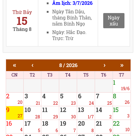
Âm lịch: 3/7/2026
Ngày Tân Dậu,
Thứ Bảy
15
tháng Bính Thân,
Ngày
năm Bính Ngọ
xấu
Tháng 8
Ngày: Hắc Đạo.
Trực: Trừ
«
‹
›
»
8 / 2026
CN
T2
T3
T4
T5
T6
T7
1
19/6
2
3
4
5
6
7
8
20
26
21
22
23
24
25
9
10
11
12
13
14
15
27
3
28
29
30
1/7
2
16
17
18
19
20
21
22
4
10
5
6
7
8
9