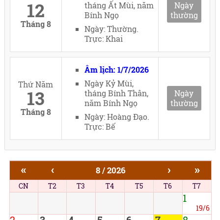
12
tháng Ất Mùi, năm
Ngày
Bính Ngọ
thường
Tháng 8
Ngày: Thường.
Trực: Khai
Âm lịch: 1/7/2026
Ngày Kỷ Mùi,
Thứ Năm
13
tháng Bính Thân,
Ngày
năm Bính Ngọ
thường
Tháng 8
Ngày: Hoàng Đạo.
Trực: Bế
«
‹
›
»
8 / 2026
CN
T2
T3
T4
T5
T6
T7
1
19/6