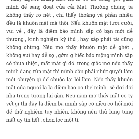
mình để sang đoạt của cải Mặt: Thường chúng ta
không thấy rõ nét , chỉ thấy thoáng và phần nhiều
đều là khuôn mặt mà thôi. Nếu khuôn mặt tươi cười,
vui vẻ , đây là điềm báo mình sắp có bạn mới dễ
thương , kinh nghiệm kỳ thú , hay sắp phát tài cũng
không chừng. Nếu mơ thấy khuôn mặt dễ ghét ,
không vui hay dễ sợ , gớm g hiếc báo mộng mình sắp
có thua thiệt , mất mát gì đó. trong giấc mơ nếu thấy
mình đang rửa mặt thì mình cần phải nhứt quyết làm
một chuyện gì để chuộc lại lỗi lầm. Nếu thấy khuôn
mặt của người lạ là điềm báo có thể minh` sẽ dời đổi
nhà trong tương lai gần. Nếu nằm mơ thấy mặt có tỳ
vết gì thì đây là điềm bá mình sắp có niều cơ hội mới
để thử nghiệm tuy nhiên, không nên thử lung tung
mất uy tín hết , chon lọc một tí.