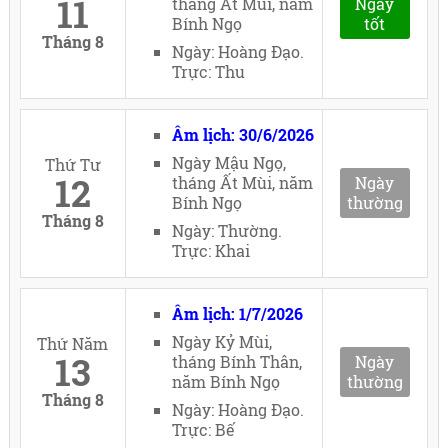
11
tháng Ất Mùi, năm
Ngày
Bính Ngọ
tốt
Tháng 8
Ngày: Hoàng Đạo.
Trực: Thu
Âm lịch: 30/6/2026
Ngày Mậu Ngọ,
Thứ Tư
12
tháng Ất Mùi, năm
Ngày
Bính Ngọ
thường
Tháng 8
Ngày: Thường.
Trực: Khai
Âm lịch: 1/7/2026
Ngày Kỷ Mùi,
Thứ Năm
13
tháng Bính Thân,
Ngày
năm Bính Ngọ
thường
Tháng 8
Ngày: Hoàng Đạo.
Trực: Bế