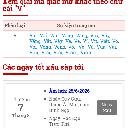
Xem giải mã giấc mơ khác theo chữ
cái "V"
Phân loại
Sự kiện trong mơ
V
Vai
,
Vái
,
Ván
,
Váng
,
Vàng
,
Vay
,
Vảy
,
Vắng
,
Vật
,
Vẫy
,
Ve
,
Vé
,
Ví
,
Vịt
,
Viết
,
Vỏ
,
Voi
,
Vòng
,
Võng
,
Vôi
,
Vớ
,
Vú
,
Vua
,
Vui
,
Vụn
,
Vựa
,
Vực
,
Vượn
,
Vườn
Các ngày tốt xấu sắp tới
Âm lịch: 25/6/2026
Ngày Quý Sửu,
Thứ Sáu
7
tháng Ất Mùi, năm
Ngày
Bính Ngọ
xấu
Tháng 8
Ngày: Hắc Đạo.
Trực: Phá