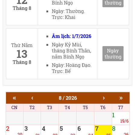
Bính Ngọ
thường
Tháng 8
Ngày: Thường.
Trực: Khai
Âm lịch: 1/7/2026
Ngày Kỷ Mùi,
Thứ Năm
13
tháng Bính Thân,
Ngày
năm Bính Ngọ
thường
Tháng 8
Ngày: Hoàng Đạo.
Trực: Bế
«
‹
›
»
8 / 2026
CN
T2
T3
T4
T5
T6
T7
1
19/6
2
3
4
5
6
7
8
20
26