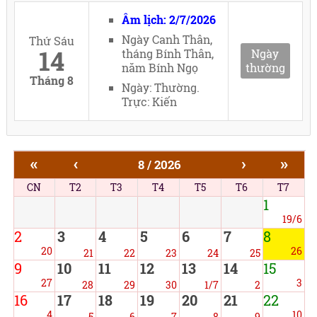
Âm lịch: 2/7/2026
Ngày Canh Thân,
Thứ Sáu
14
tháng Bính Thân,
Ngày
năm Bính Ngọ
thường
Tháng 8
Ngày: Thường.
Trực: Kiến
«
‹
›
»
8 / 2026
CN
T2
T3
T4
T5
T6
T7
1
19/6
2
3
4
5
6
7
8
20
26
21
22
23
24
25
9
10
11
12
13
14
15
27
3
28
29
30
1/7
2
16
17
18
19
20
21
22
4
10
5
6
7
8
9