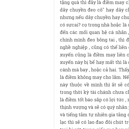
tặng quà thì đây là điềm may c
dây chuyền đeo cô" hay dây c
nhưng nếu dây chuyền hay chuỗi
có sựcai? cọ trong nhà hoặc là 
đến các mối quan hệ cá nhân ,
chính mình đeo bông tai , thì 
nghề nghiệp , cũng có thể liê
xuyến cũng là điềm may liên c
xuyến này bị bể hay mất thì là
cánh mà bay , hoặc cả hai. Thấ
là điềm không may cho lắm. Nế
này thuộc về mình thì ắt sẽ có
trong thời kỳ tài chánh chưa c
là điềm tốt báo sắp có lợi tức
thịnh vượng và sẽ có quý nhân 
và tiếng tăm tự nhiên gia tăng đ
lạc thì sẽ có lao đao đôi chút t