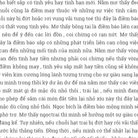
ho biết sắp có tình yêu hay tình bạn mới. Nằm mơ thấy đe
huỗi cũng là điềm may thuộc về những sự việc tình cảm 
 này bị đứt hoặc rơi vung vãi tung toé thì đây là điềm bá
có thất vọng tình yêu. Mơ thấy bông tai là điềm báo liên ca
 nên để ý đến các lời đồn , coi chừng có rạn nứt. Mơ thấ
đây là điềm báo sắp có những phát triển liên can công việ
n can đến những mối tình của mình nữa. Nằm mơ thấy vòn
an đến tình hay tiền nhưng phải coi chừng nếu thấy vòn
 điềm không may , tình yêu sắp mất hay tiền cũng sẽ khôn
y viên kim cương lóng lánh tượng trưng cho sự giàu sang lạ
u mình trong thồi kỳ dư ăn dư để mà nằm mơ thấy các viê
 mất mát gì đó mặc dù nhỏ thôi ; trái lại , nếu mình đan
ho phép để sắm cái món đắt tiền lại nhỏ xíu này thì đây lạ
 , mặc dù cũng nhỏ thôi. Ngọc bích là điềm báo mộng mình s
phò trợ. Mơ thấy ngọctrai thì mình sẽ hưởng một sự giàu c
áng kể. Tuy nhiên, nếu chuỗi hạt trai bị đứt hay rôi vãi thấ
rước khi thăng tiến. Đồng thời , nếu mình có thể nhặt lại hạ