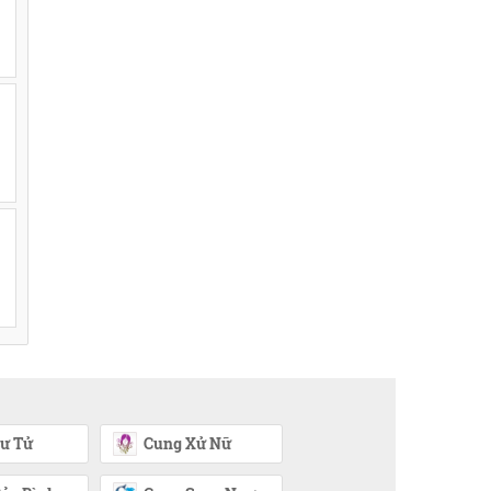
ư Tử
Cung Xử Nữ