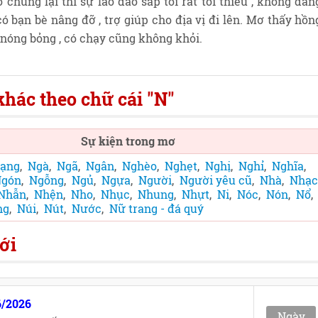
ỏ chúng lại thì sự lao đao sắp tối rất tối thiểu , không đán
ó bạn bè nâng đỡ , trợ giúp cho địa vị đi lên. Mơ thấy hồn
h nóng bỏng , có chạy cũng không khỏi.
hác theo chữ cái "N"
Sự kiện trong mơ
ạng
,
Ngà
,
Ngã
,
Ngân
,
Nghèo
,
Nghẹt
,
Nghị
,
Nghỉ
,
Nghĩa
,
gón
,
Ngỗng
,
Ngủ
,
Ngựa
,
Người
,
Người yêu cũ
,
Nhà
,
Nhạc
Nhẫn
,
Nhện
,
Nho
,
Nhục
,
Nhung
,
Nhựt
,
Ni
,
Nóc
,
Nón
,
Nổ
,
ng
,
Núi
,
Nút
,
Nước
,
Nữ trang - đá quý
ới
6/2026
Ngày