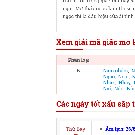
trai bị rớt trong giấc mơ hay x
ngại. Mơ thấy ngọc lam thì sẽ c
ngọc thì là dấu hiệu của ái tìn
Xem giải mã giấc mơ k
Phân loại
N
Nam châm
,
N
Ngọc
,
Ngói
,
N
Nhạn
,
Nhảy
,
Nồi
,
Nôn
,
Nô
Các ngày tốt xấu sắp t
Thứ Bảy
Âm lịch: 26/