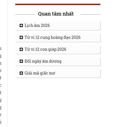
Quan tâm nhất
Lịch âm 2026
Tử vi 12 cung hoàng đạo 2026
h
Tử vi 12 con giáp 2026
g
Đổi ngày âm dương
n
o
Giải mã giấc mơ
ữ
c
ữ
g
g
y
i