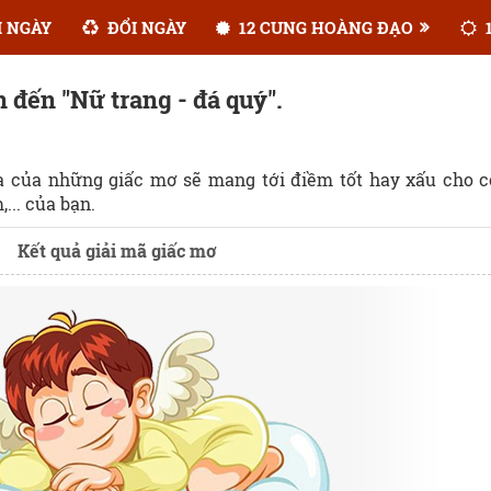
 NGÀY
ĐỔI NGÀY
12 CUNG HOÀNG ĐẠO
1
 đến "Nữ trang - đá quý".
ĩa của những giấc mơ sẽ mang tới điềm tốt hay xấu cho 
... của bạn.
Kết quả giải mã giấc mơ