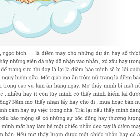
, ngọc bích. . . là điềm may cho những dự án hay sổ thíc
hấy những viên đá này đã nhận vào nhẫn , xỏ xâu hay tron
để trang sức thì đay là lại là điềm báo mình sẽ bị lôi cuố
và nguy hiểm nữa. Một giấc mơ ăn trộm nữ trang là điềm bá
n trong các vụ làm ăn háng ngày. Mơ thấy mình bị mất n
 tắc , nhiều hay ít còn tùy mình có thấy mình kiếm lại đượ
ng? Nằm mơ thấy nhận lấy hay cho đi , mua hoặc bán n
tình cảm hay sự việc trong nhà. Trái lại nếu thấy mình dan
m xấu báo mộng sẽ có những sự bốc đồng hay thương lượn
 mình mất hay làm bể một chiếc nhẫn đeo tay là đièm ma
uôn bán. Nếu mơ thấy lượm được một chiếc nhẫn hay có a