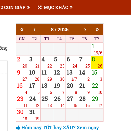
2 CON GIÁP
MỤC KHÁC
«
‹
›
»
8 / 2026
CN
T2
T3
T4
T5
T6
T7
1
công
19/6
2
3
4
5
6
7
8
20
21
22
23
24
25
26
9
10
11
12
13
14
15
27
28
29
30
1/7
2
3
16
17
18
19
20
21
22
4
5
6
7
8
9
10
23
24
25
26
27
28
29
11
12
13
14
15
16
17
30
31
18
19
Hôm nay TỐT hay XẤU? Xem ngay