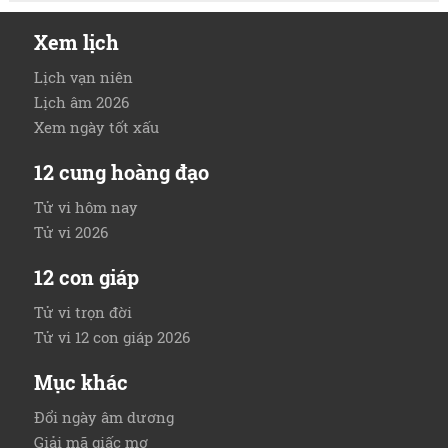
Xem lịch
Lịch vạn niên
Lịch âm 2026
Xem ngày tốt xấu
12 cung hoàng đạo
Tử vi hôm nay
Tử vi 2026
12 con giáp
Tử vi trọn đời
Tử vi 12 con giáp 2026
Mục khác
Đổi ngày âm dương
Giải mã giấc mơ