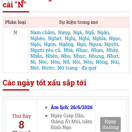
cái "N"
Phân loại
Sự kiện trong mơ
N
Nam châm
,
Nạng
,
Ngà
,
Ngã
,
Ngân
,
Nghèo
,
Nghẹt
,
Nghị
,
Nghỉ
,
Nghĩa
,
Ngọc
,
Ngói
,
Ngón
,
Ngỗng
,
Ngủ
,
Ngựa
,
Người
,
Người yêu cũ
,
Nhà
,
Nhạc
,
Nhạn
,
Nhảy
,
Nhẫn
,
Nhện
,
Nho
,
Nhục
,
Nhung
,
Nhựt
,
Ni
,
Nóc
,
Nón
,
Nổ
,
Nồi
,
Nôn
,
Nông
,
Núi
,
Nút
,
Nước
,
Nữ trang - đá quý
Các ngày tốt xấu sắp tới
Âm lịch: 26/6/2026
Ngày Giáp Dần,
Thứ Bảy
8
tháng Ất Mùi, năm
Ngày
Bính Ngọ
thường