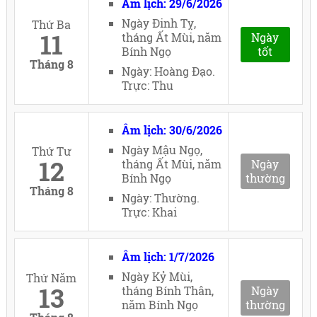
Âm lịch: 29/6/2026
Ngày Đinh Tỵ,
Thứ Ba
11
tháng Ất Mùi, năm
Ngày
Bính Ngọ
tốt
Tháng 8
Ngày: Hoàng Đạo.
Trực: Thu
Âm lịch: 30/6/2026
Ngày Mậu Ngọ,
Thứ Tư
12
tháng Ất Mùi, năm
Ngày
Bính Ngọ
thường
Tháng 8
Ngày: Thường.
Trực: Khai
Âm lịch: 1/7/2026
Ngày Kỷ Mùi,
Thứ Năm
13
tháng Bính Thân,
Ngày
năm Bính Ngọ
thường