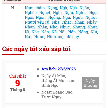
N
Nam châm
,
Nạng
,
Ngà
,
Ngã
,
Ngân
,
Nghèo
,
Nghẹt
,
Nghị
,
Nghỉ
,
Nghĩa
,
Ngọc
,
Ngói
,
Ngón
,
Ngỗng
,
Ngủ
,
Ngựa
,
Người
,
Người yêu cũ
,
Nhà
,
Nhạc
,
Nhạn
,
Nhảy
,
Nhẫn
,
Nhện
,
Nho
,
Nhục
,
Nhung
,
Nhựt
,
Ni
,
Nóc
,
Nón
,
Nổ
,
Nồi
,
Nôn
,
Nông
,
Núi
,
Nút
,
Nước
,
Nữ trang - đá quý
Các ngày tốt xấu sắp tới
Âm lịch: 27/6/2026
Ngày Ất Mão,
Chủ Nhật
9
tháng Ất Mùi, năm
Ngày
Bính Ngọ
thường
Tháng 8
Ngày: Hoàng Đạo.
Trực: Nguy