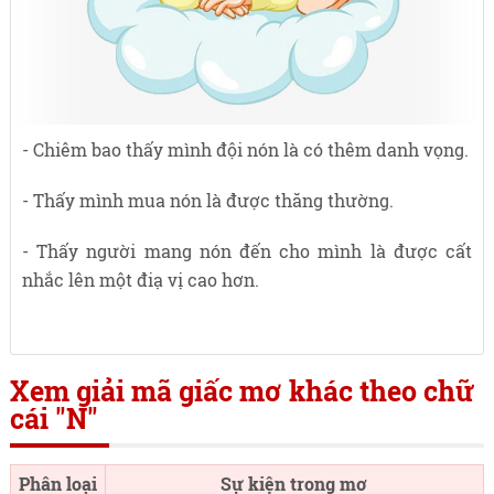
- Chiêm bao thấy mình đội nón là có thêm danh vọng.
- Thấy mình mua nón là được thăng thường.
- Thấy người mang nón đến cho mình là được cất
nhắc lên một điạ vị cao hơn.
Xem giải mã giấc mơ khác theo chữ
cái "N"
Phân loại
Sự kiện trong mơ