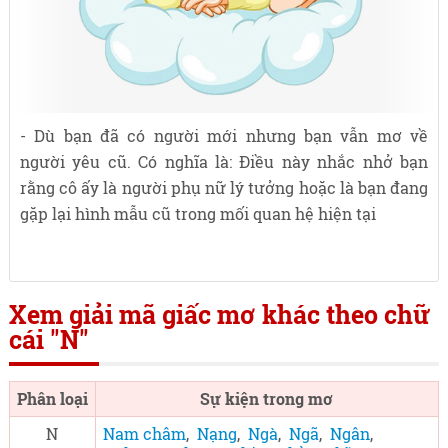
- Dù bạn đã có người mới nhưng bạn vẫn mơ về
người yêu cũ. Có nghĩa là: Điều này nhắc nhở bạn
rằng cô ấy là người phụ nữ lý tưởng hoặc là bạn đang
gặp lại hình mẫu cũ trong mối quan hệ hiện tại
Xem giải mã giấc mơ khác theo chữ
cái "N"
Phân loại
Sự kiện trong mơ
N
Nam châm
,
Nạng
,
Ngà
,
Ngã
,
Ngân
,