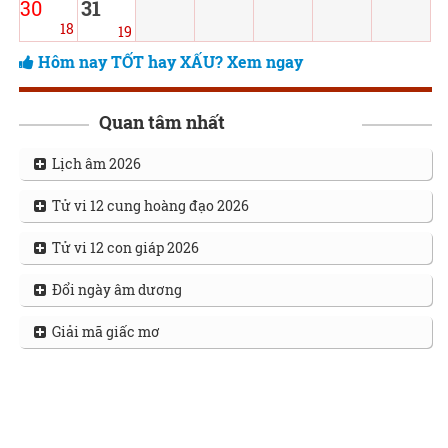
30
31
18
19
Hôm nay TỐT hay XẤU? Xem ngay
Quan tâm nhất
Lịch âm 2026
Tử vi 12 cung hoàng đạo 2026
Tử vi 12 con giáp 2026
Đổi ngày âm dương
Giải mã giấc mơ