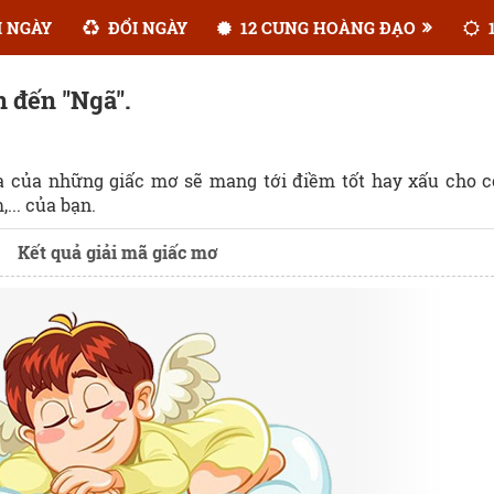
 NGÀY
ĐỔI NGÀY
12 CUNG HOÀNG ĐẠO
1
n đến "Ngã".
ĩa của những giấc mơ sẽ mang tới điềm tốt hay xấu cho 
... của bạn.
Kết quả giải mã giấc mơ