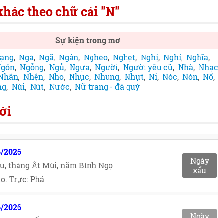
hác theo chữ cái "N"
Sự kiện trong mơ
ạng
,
Ngà
,
Ngã
,
Ngân
,
Nghèo
,
Nghẹt
,
Nghị
,
Nghỉ
,
Nghĩa
,
gón
,
Ngỗng
,
Ngủ
,
Ngựa
,
Người
,
Người yêu cũ
,
Nhà
,
Nhạc
Nhẫn
,
Nhện
,
Nho
,
Nhục
,
Nhung
,
Nhựt
,
Ni
,
Nóc
,
Nón
,
Nổ
,
ng
,
Núi
,
Nút
,
Nước
,
Nữ trang - đá quý
ới
6/2026
Ngày
u, tháng Ất Mùi, năm Bính Ngọ
xấu
o. Trực: Phá
6/2026
Ngày