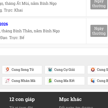
Ngày
ọ, tháng Ất Mùi, năm Bính Ngọ
thường
. Trực: Khai
/2026
Ngày
, tháng Bính Thân, năm Bính Ngọ
thường
Đạo. Trực: Bế
Cung Song Tử
Cung Cự Giải
Cung S
Cung Nhân Mã
Cung Ma Kết
Cung B
12 con giáp
Mục khác
Tử vi trọn đời
Đổi ngày âm dương