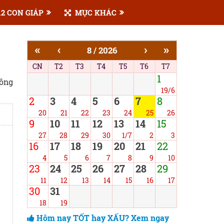
2 CON GIÁP
MỤC KHÁC
«
‹
›
»
8 / 2026
CN
T2
T3
T4
T5
T6
T7
1
công
19/6
2
3
4
5
6
7
8
20
21
22
23
24
25
26
9
10
11
12
13
14
15
27
28
29
30
1/7
2
3
16
17
18
19
20
21
22
4
5
6
7
8
9
10
23
24
25
26
27
28
29
11
12
13
14
15
16
17
30
31
18
19
Hôm nay TỐT hay XẤU? Xem ngay