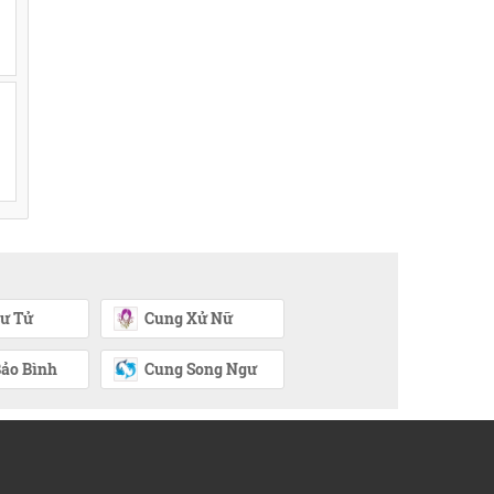
ư Tử
Cung Xử Nữ
ảo Bình
Cung Song Ngư