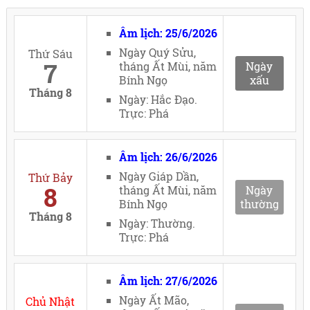
Âm lịch: 25/6/2026
Ngày Quý Sửu,
Thứ Sáu
7
tháng Ất Mùi, năm
Ngày
Bính Ngọ
xấu
Tháng 8
Ngày: Hắc Đạo.
Trực: Phá
Âm lịch: 26/6/2026
Ngày Giáp Dần,
Thứ Bảy
8
tháng Ất Mùi, năm
Ngày
Bính Ngọ
thường
Tháng 8
Ngày: Thường.
Trực: Phá
Âm lịch: 27/6/2026
Ngày Ất Mão,
Chủ Nhật