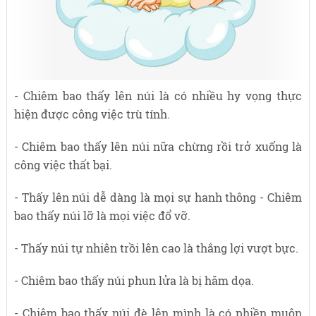
- Chiêm bao thấy lên núi là có nhiều hy vọng thực
hiện được công việc trù tính.
- Chiêm bao thấy lên núi nữa chừng rồi trở xuống là
công việc thất bại.
- Thấy lên núi dễ dàng là mọi sự hanh thông - Chiêm
bao thấy núi lỡ là mọi việc đổ vỡ.
- Thấy núi tự nhiên trồi lên cao là thắng lợi vượt bực.
- Chiêm bao thấy núi phun lửa là bị hăm dọa.
- Chiêm bao thấy núi đè lên mình là có phiền muộn