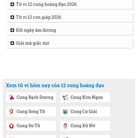
Tử vi 12 cung hoàng đạo 2026
Tử vi 12 con giáp 2026
Đổi ngày âm dương
Giải mã giấc mơ
Xem tử vi hôm nay của 12 cung hoàng đạo
Cung Bạch Dương
Cung Kim Ngưu
Cung Song Tử
Cung Cự Giải
Cung Sư Tử
Cung Xử Nữ