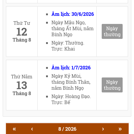
Âm lịch: 30/6/2026
Ngày Mậu Ngọ,
Thứ Tư
12
tháng Ất Mùi, năm
Ngày
Bính Ngọ
thường
Tháng 8
Ngày: Thường.
Trực: Khai
Âm lịch: 1/7/2026
Ngày Kỷ Mùi,
Thứ Năm
13
tháng Bính Thân,
Ngày
năm Bính Ngọ
thường
Tháng 8
Ngày: Hoàng Đạo.
Trực: Bế
«
‹
›
»
8 / 2026