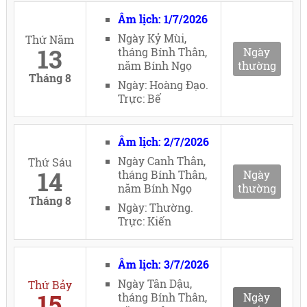
Âm lịch: 1/7/2026
Ngày Kỷ Mùi,
Thứ Năm
13
tháng Bính Thân,
Ngày
năm Bính Ngọ
thường
Tháng 8
Ngày: Hoàng Đạo.
Trực: Bế
Âm lịch: 2/7/2026
Ngày Canh Thân,
Thứ Sáu
14
tháng Bính Thân,
Ngày
năm Bính Ngọ
thường
Tháng 8
Ngày: Thường.
Trực: Kiến
Âm lịch: 3/7/2026
Ngày Tân Dậu,
Thứ Bảy
15
tháng Bính Thân,
Ngày