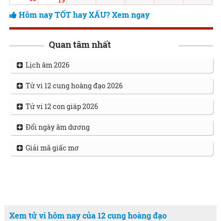
Hôm nay TỐT hay XẤU? Xem ngay
Quan tâm nhất
Lịch âm 2026
Tử vi 12 cung hoàng đạo 2026
Tử vi 12 con giáp 2026
Đổi ngày âm dương
Giải mã giấc mơ
Xem tử vi hôm nay của 12 cung hoàng đạo