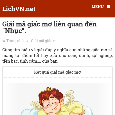
MENU
LichVN.net
Giải mã giấc mơ liên quan đến
"Nhục".
Trang chủ
Giải mã giấc mơ
Cùng tìm hiểu và giải đáp ý nghĩa của những giấc mơ sẽ
mang tới điềm tốt hay xấu cho công danh, sự nghiệp,
tiền bạc, tình cảm,... của bạn.
Kết quả giải mã giấc mơ