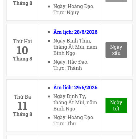
Tháng 8
Ngày: Hoàng Đạo.
Trực: Nguy
Âm lịch: 28/6/2026
Ngày Bính Thìn,
Thứ Hai
10
tháng Ất Mùi, năm
Ngày
Bính Ngọ
xấu
Tháng 8
Ngày: Hắc Đạo.
Trực: Thành
Âm lịch: 29/6/2026
Ngày Đinh Tỵ,
Thứ Ba
11
tháng Ất Mùi, năm
Ngày
Bính Ngọ
tốt
Tháng 8
Ngày: Hoàng Đạo.
Trực: Thu