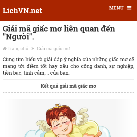
MENU
LichVN.net
Giải mã giấc mơ liên quan đến
"Người".
Trang chủ
Giải mã giấc mơ
Cùng tìm hiểu và giải đáp ý nghĩa của những giấc mơ sẽ
mang tới điềm tốt hay xấu cho công danh, sự nghiệp,
tiền bạc, tình cảm,... của bạn.
Kết quả giải mã giấc mơ