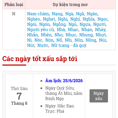
Phân loại
Sự kiện trong mơ
N
Nam châm
,
Nạng
,
Ngà
,
Ngã
,
Ngân
,
Nghèo
,
Nghẹt
,
Nghị
,
Nghỉ
,
Nghĩa
,
Ngọc
,
Ngói
,
Ngón
,
Ngỗng
,
Ngủ
,
Ngựa
,
Người
,
Người yêu cũ
,
Nhà
,
Nhạc
,
Nhạn
,
Nhảy
,
Nhẫn
,
Nhện
,
Nho
,
Nhục
,
Nhung
,
Nhựt
,
Ni
,
Nóc
,
Nón
,
Nổ
,
Nồi
,
Nôn
,
Nông
,
Núi
,
Nút
,
Nước
,
Nữ trang - đá quý
Các ngày tốt xấu sắp tới
Âm lịch: 25/6/2026
Ngày Quý Sửu,
Thứ Sáu
7
tháng Ất Mùi, năm
Ngày
Bính Ngọ
xấu
Tháng 8
Ngày: Hắc Đạo.
Trực: Phá