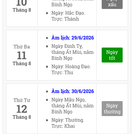
10
Bính Ngọ
xấu
Tháng 8
Ngày: Hắc Đạo.
Trực: Thành
Âm lịch: 29/6/2026
Ngày Đinh Tỵ,
Thứ Ba
11
tháng Ất Mùi, năm
Ngày
Bính Ngọ
tốt
Tháng 8
Ngày: Hoàng Đạo.
Trực: Thu
Âm lịch: 30/6/2026
Ngày Mậu Ngọ,
Thứ Tư
12
tháng Ất Mùi, năm
Ngày
Bính Ngọ
thường
Tháng 8
Ngày: Thường.
Trực: Khai