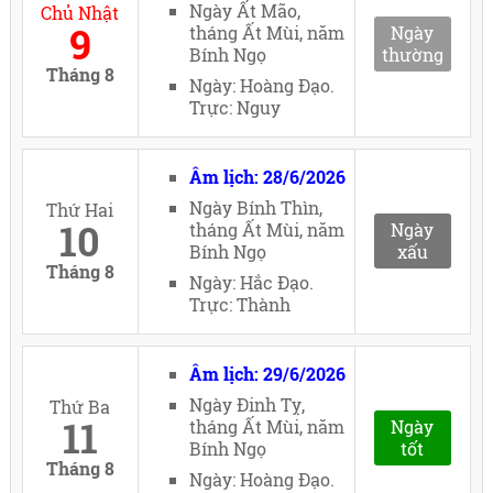
Ngày Ất Mão,
Chủ Nhật
9
tháng Ất Mùi, năm
Ngày
Bính Ngọ
thường
Tháng 8
Ngày: Hoàng Đạo.
Trực: Nguy
Âm lịch: 28/6/2026
Ngày Bính Thìn,
Thứ Hai
10
tháng Ất Mùi, năm
Ngày
Bính Ngọ
xấu
Tháng 8
Ngày: Hắc Đạo.
Trực: Thành
Âm lịch: 29/6/2026
Ngày Đinh Tỵ,
Thứ Ba
11
tháng Ất Mùi, năm
Ngày
Bính Ngọ
tốt
Tháng 8
Ngày: Hoàng Đạo.