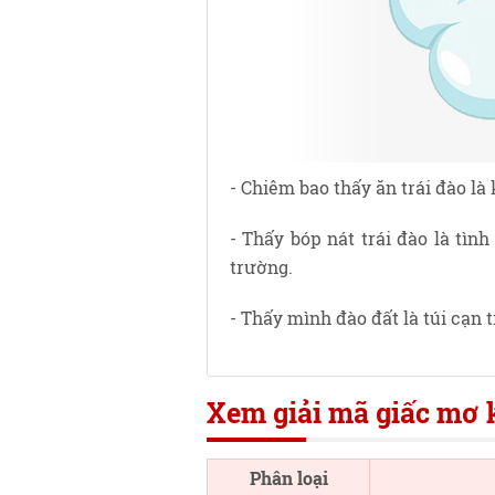
- Chiêm bao thấy ăn trái đào là
- Thấy bóp nát trái đào là tìn
trường.
- Thấy mình đào đất là túi cạn t
Xem giải mã giấc mơ k
Phân loại