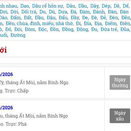
nh nhau
,
Dao
,
Dâu rể hôn sự
,
Dâu
,
Dầu
,
Dây
,
Dép
,
Dê
,
Dế
,
Dơi
,
Dời
,
Dối trá
,
Du
,
Dù
,
Dưa
,
Đá
,
Đám
,
Đánh
,
Đàn
,
Đàn
Đào
,
Đấm
,
Đất
,
Đầu
,
Đậu
,
Đẩu
,
Đầy
,
Đe
,
Đè
,
Đẻ
,
Đèn
,
Đẽn
m
,
Đền, chùa, đình, miếu, nhà thờ
,
Đi
,
Đỉa
,
Địa
,
Điếm
,
Điên
ò
,
Đỏ
,
Đói
,
Đóm
,
Độc
,
Đồn
,
Đồng
,
Động
,
Đu
,
Đứa trẻ
,
Đũa
uổi
,
Đường
ới
6/2026
Ngày
ý, tháng Ất Mùi, năm Bính Ngọ
thường
g. Trực: Chấp
6/2026
Ngày
u, tháng Ất Mùi, năm Bính Ngọ
xấu
o. Trực: Phá