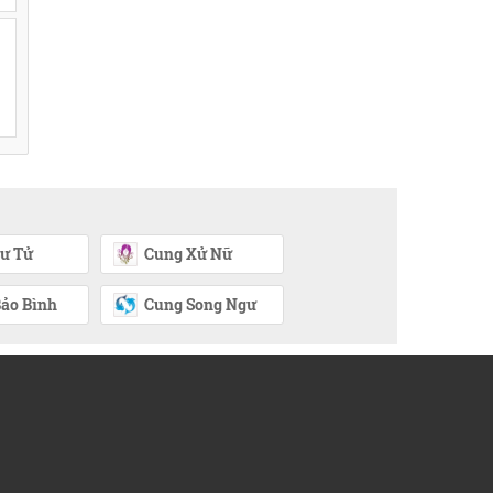
ư Tử
Cung Xử Nữ
ảo Bình
Cung Song Ngư