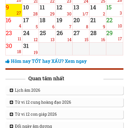
20
26
21
22
23
24
25
9
10
11
12
13
14
15
27
3
28
29
30
1/7
2
16
17
18
19
20
21
22
4
10
5
6
7
8
9
23
24
25
26
27
28
29
11
17
12
13
14
15
16
30
31
18
19
Hôm nay TỐT hay XẤU? Xem ngay
Quan tâm nhất
Lịch âm 2026
Tử vi 12 cung hoàng đạo 2026
Tử vi 12 con giáp 2026
Đổi ngày âm dương