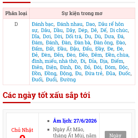
Phân loại
Sự kiện trong mơ
D
Đánh bạc
,
Đánh nhau
,
Dao
,
Dâu rể hôn
sự
,
Dâu
,
Dầu
,
Dây
,
Dép
,
Dê
,
Dế
,
Di chúc
,
Dĩa
,
Dơi
,
Dời
,
Dối trá
,
Du
,
Dù
,
Dưa
,
Đá
,
Đám
,
Đánh
,
Đàn
,
Đàn bà
,
Đàn ông
,
Đào
,
Đấm
,
Đất
,
Đầu
,
Đậu
,
Đẩu
,
Đầy
,
Đe
,
Đè
,
Đẻ
,
Đèn
,
Đẽn
,
Đèo
,
Đẽo
,
Đêm
,
Đền, chùa,
đình, miếu, nhà thờ
,
Đi
,
Đỉa
,
Địa
,
Điếm
,
Điên
,
Điện
,
Đinh
,
Đò
,
Đỏ
,
Đói
,
Đóm
,
Độc
,
Đồn
,
Đồng
,
Động
,
Đu
,
Đứa trẻ
,
Đũa
,
Đuốc
,
Đuối
,
Đuổi
,
Đường
Các ngày tốt xấu sắp tới
Âm lịch: 27/6/2026
Ngày Ất Mão,
Chủ Nhật
tháng Ất Mùi, năm
Ngày