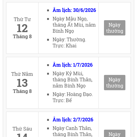
Âm lịch: 30/6/2026
Ngày Mậu Ngọ,
Thứ Tư
12
tháng Ất Mùi, năm
Ngày
Bính Ngọ
thường
Tháng 8
Ngày: Thường.
Trực: Khai
Âm lịch: 1/7/2026
Ngày Kỷ Mùi,
Thứ Năm
13
tháng Bính Thân,
Ngày
năm Bính Ngọ
thường
Tháng 8
Ngày: Hoàng Đạo.
Trực: Bế
Âm lịch: 2/7/2026
Ngày Canh Thân,
Thứ Sáu
tháng Bính Thân,
Ngày