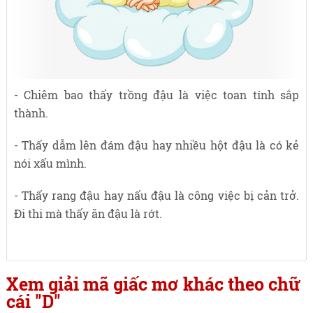
- Chiêm bao thấy trồng đậu là việc toan tính sắp
thành.
- Thấy dẫm lên đám đậu hay nhiều hột đậu là có kẻ
nói xấu mình.
- Thấy rang đậu hay nấu đậu là công việc bị cản trở.
Đi thi mà thấy ăn đậu là rớt.
Xem giải mã giấc mơ khác theo chữ
cái "D"