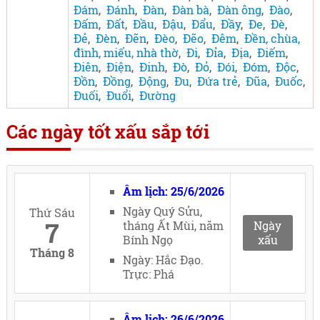
Đám
,
Đánh
,
Đàn
,
Đàn bà
,
Đàn ông
,
Đào
,
Đấm
,
Đất
,
Đầu
,
Đậu
,
Đẩu
,
Đầy
,
Đe
,
Đè
,
Đẻ
,
Đèn
,
Đẽn
,
Đèo
,
Đẽo
,
Đêm
,
Đền, chùa,
đình, miếu, nhà thờ
,
Đi
,
Đỉa
,
Địa
,
Điếm
,
Điên
,
Điện
,
Đinh
,
Đò
,
Đỏ
,
Đói
,
Đóm
,
Độc
,
Đồn
,
Đồng
,
Động
,
Đu
,
Đứa trẻ
,
Đũa
,
Đuốc
,
Đuối
,
Đuổi
,
Đường
Các ngày tốt xấu sắp tới
Âm lịch: 25/6/2026
Ngày Quý Sửu,
Thứ Sáu
7
tháng Ất Mùi, năm
Ngày
Bính Ngọ
xấu
Tháng 8
Ngày: Hắc Đạo.
Trực: Phá
Âm lịch: 26/6/2026