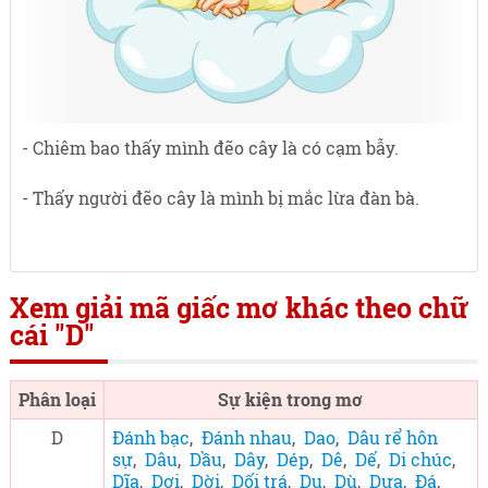
- Chiêm bao thấy mình đẽo cây là có cạm bẫy.
- Thấy người đẽo cây là mình bị mắc lừa đàn bà.
Xem giải mã giấc mơ khác theo chữ
cái "D"
Phân loại
Sự kiện trong mơ
D
Đánh bạc
,
Đánh nhau
,
Dao
,
Dâu rể hôn
sự
,
Dâu
,
Dầu
,
Dây
,
Dép
,
Dê
,
Dế
,
Di chúc
,
Dĩa
,
Dơi
,
Dời
,
Dối trá
,
Du
,
Dù
,
Dưa
,
Đá
,