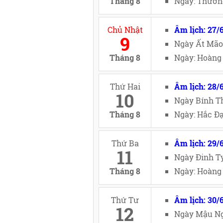
Tháng 8
Ngày: Thường
Chủ Nhật
Âm lịch: 27/
9
Ngày Ất Mão
Tháng 8
Ngày: Hoàng 
Thứ Hai
Âm lịch: 28/
10
Ngày Bính Th
Tháng 8
Ngày: Hắc Đạ
Thứ Ba
Âm lịch: 29/
11
Ngày Đinh Tỵ
Tháng 8
Ngày: Hoàng 
Thứ Tư
Âm lịch: 30/
12
Ngày Mậu Ng