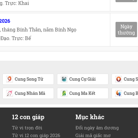
. Trực: Khai
/2026
Ngày
, tháng Bính Thân, năm Bính Ngọ
thường
Đạo. Trực: Bế
Cung Song Tử
Cung Cự Giải
Cung S
Cung Nhân Mã
Cung Ma Kết
Cung B
12 con giáp
Mục khác
Tử vi trọn đời
Đổi ngày âm dương
Tử vi 12 con giáp 2026
Giải mã giấc mơ