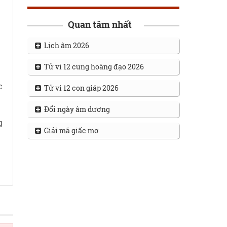
Quan tâm nhất
Lịch âm 2026
Tử vi 12 cung hoàng đạo 2026
c
Tử vi 12 con giáp 2026
Đổi ngày âm dương
g
Giải mã giấc mơ