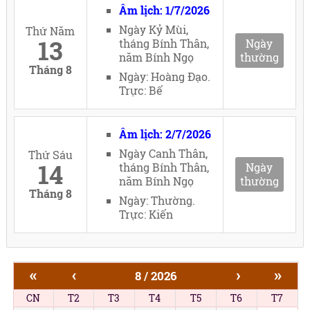
Âm lịch: 1/7/2026
Ngày Kỷ Mùi,
Thứ Năm
13
tháng Bính Thân,
Ngày
năm Bính Ngọ
thường
Tháng 8
Ngày: Hoàng Đạo.
Trực: Bế
Âm lịch: 2/7/2026
Ngày Canh Thân,
Thứ Sáu
14
tháng Bính Thân,
Ngày
năm Bính Ngọ
thường
Tháng 8
Ngày: Thường.
Trực: Kiến
«
‹
›
»
8 / 2026
CN
T2
T3
T4
T5
T6
T7