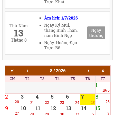
Trực: Khai
Âm lịch: 1/7/2026
Ngày Kỷ Mùi,
Thứ Năm
13
tháng Bính Thân,
Ngày
năm Bính Ngọ
thường
Tháng 8
Ngày: Hoàng Đạo.
Trực: Bế
«
‹
›
»
8 / 2026
CN
T2
T3
T4
T5
T6
T7
1
19/6
2
3
4
5
6
7
8
20
26
21
22
23
24
25
9
10
11
12
13
14
15
27
3
28
29
30
1/7
2