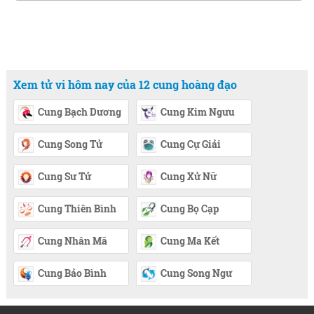
Xem tử vi hôm nay của 12 cung hoàng đạo
Cung Bạch Dương
Cung Kim Ngưu
Cung Song Tử
Cung Cự Giải
Cung Sư Tử
Cung Xử Nữ
Cung Thiên Bình
Cung Bọ Cạp
Cung Nhân Mã
Cung Ma Kết
Cung Bảo Bình
Cung Song Ngư