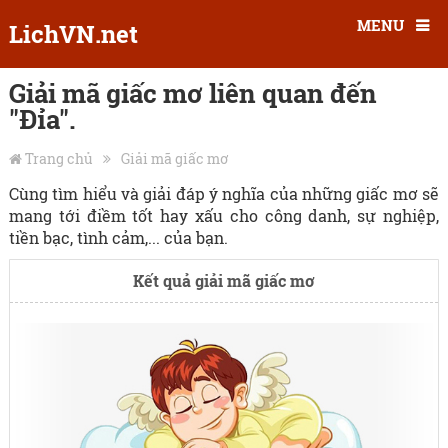
MENU
LichVN.net
Giải mã giấc mơ liên quan đến
"Đỉa".
Trang chủ
Giải mã giấc mơ
Cùng tìm hiểu và giải đáp ý nghĩa của những giấc mơ sẽ
mang tới điềm tốt hay xấu cho công danh, sự nghiệp,
tiền bạc, tình cảm,... của bạn.
Kết quả giải mã giấc mơ