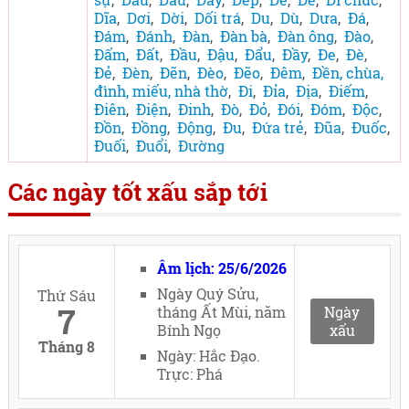
Dĩa
,
Dơi
,
Dời
,
Dối trá
,
Du
,
Dù
,
Dưa
,
Đá
,
Đám
,
Đánh
,
Đàn
,
Đàn bà
,
Đàn ông
,
Đào
,
Đấm
,
Đất
,
Đầu
,
Đậu
,
Đẩu
,
Đầy
,
Đe
,
Đè
,
Đẻ
,
Đèn
,
Đẽn
,
Đèo
,
Đẽo
,
Đêm
,
Đền, chùa,
đình, miếu, nhà thờ
,
Đi
,
Đỉa
,
Địa
,
Điếm
,
Điên
,
Điện
,
Đinh
,
Đò
,
Đỏ
,
Đói
,
Đóm
,
Độc
,
Đồn
,
Đồng
,
Động
,
Đu
,
Đứa trẻ
,
Đũa
,
Đuốc
,
Đuối
,
Đuổi
,
Đường
Các ngày tốt xấu sắp tới
Âm lịch: 25/6/2026
Ngày Quý Sửu,
Thứ Sáu
7
tháng Ất Mùi, năm
Ngày
Bính Ngọ
xấu
Tháng 8
Ngày: Hắc Đạo.
Trực: Phá