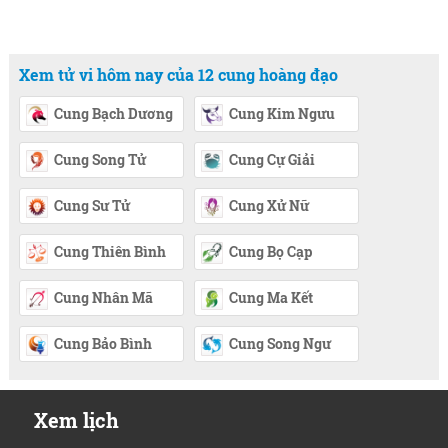
Xem tử vi hôm nay của 12 cung hoàng đạo
Cung Bạch Dương
Cung Kim Ngưu
Cung Song Tử
Cung Cự Giải
Cung Sư Tử
Cung Xử Nữ
Cung Thiên Bình
Cung Bọ Cạp
Cung Nhân Mã
Cung Ma Kết
Cung Bảo Bình
Cung Song Ngư
Xem lịch