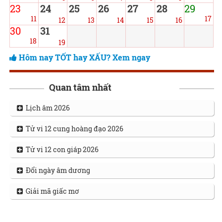
23
24
25
26
27
28
29
11
17
12
13
14
15
16
30
31
18
19
Hôm nay TỐT hay XẤU? Xem ngay
Quan tâm nhất
Lịch âm 2026
Tử vi 12 cung hoàng đạo 2026
Tử vi 12 con giáp 2026
Đổi ngày âm dương
Giải mã giấc mơ